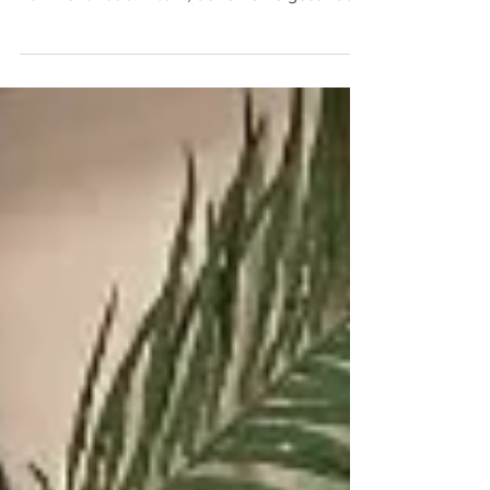
als Erfolgsfaktor im Familienurlaub
Das Essen zählt mittlerweile zu den
wichtigsten Zufriedenheitsfaktoren im
Familienurlaub. Eltern, denen eine gesunde
Ernährung ihrer Kinder wichtig ist, wünschen
sich dabei mehr als die klassischen
Kindergerichte. SIPCAN unterstützt Hotels
daher bei der Kinderverpflegung und
zeichnet erfolgreiche Betriebe auch aus. Im
ersten Projektjahr profitierten 15.000 Kinder.