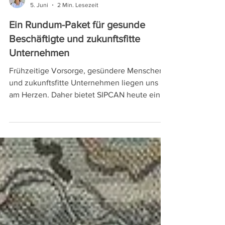
Juliana Bhardwaj
5. Juni
2 Min. Lesezeit
Ein Rundum-Paket für gesunde
Beschäftigte und zukunftsfitte
Unternehmen
Frühzeitige Vorsorge, gesündere Menschen
und zukunftsfitte Unternehmen liegen uns
am Herzen. Daher bietet SIPCAN heute ein
umfangreiches „Rundum-Paket“, das Betriebe
und ihre Beschäftigten durch gezielte
Maßnahmen vor Ort, aber auch kontinuierlich
über das Jahr hinweg, begleitet. Das Angebot
wird dabei laufend erweitert.