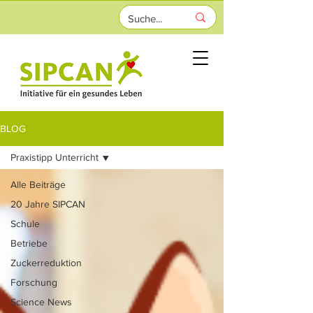
BLOG
Praxistipp Unterricht
Alle Beiträge
20 Jahre SIPCAN
Schule
Betriebe
Zuckerreduktion
Forschung
Science News