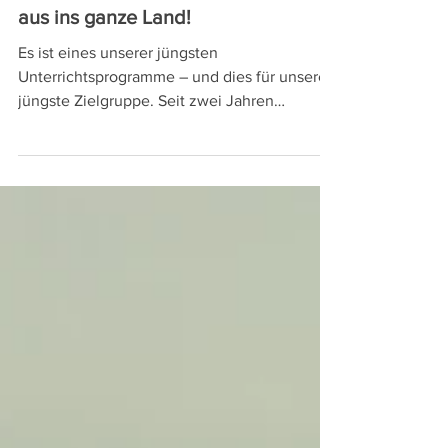
Der Frühstücksfuchs: von Salzburg
aus ins ganze Land!
Es ist eines unserer jüngsten
Unterrichtsprogramme – und dies für unsere
jüngste Zielgruppe. Seit zwei Jahren
vermittelt der Frühstücksfuchs
Volksschüler*innen alles Wissenswerte zum
Thema Frühstücken. In Salzburg fand 2024
das Pilotprojekt statt und wird seither im
gesamten Bundesland schwerpunktmäßig
umgesetzt. Aber nicht nur dort: In ganz
Österreich lernen mittlerweile über 15.000
Volksschüler*innen pro Jahr den
Frühstücksfuchs kennen.