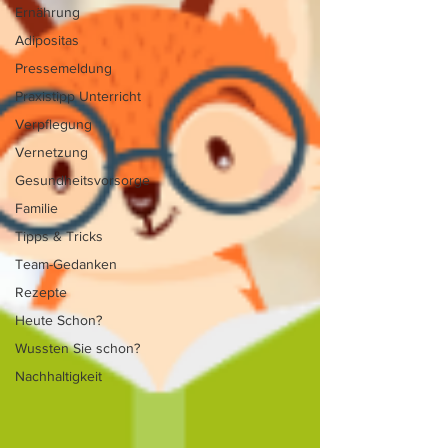
Ernährung
Adipositas
Pressemeldung
Praxistipp Unterricht
Verpflegung
Vernetzung
Gesundheitsvorsorge
Familie
Tipps & Tricks
Team-Gedanken
Rezepte
Heute Schon?
Wussten Sie schon?
Nachhaltigkeit