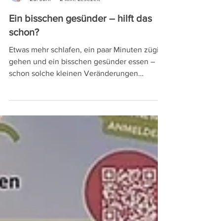
Nadine Gutmann
26. Juni
2 Min. Lesezeit
Ein bisschen gesünder – hilft das
schon?
Etwas mehr schlafen, ein paar Minuten zügig
gehen und ein bisschen gesünder essen –
schon solche kleinen Veränderungen
könnten das Leben verlängern. Eine große
Studie schenkt allen Motivation, die sich erst
auf den Weg machen und zeigt auf, welches
Potential hinter einem gesünderen Lebensstil
steckt.