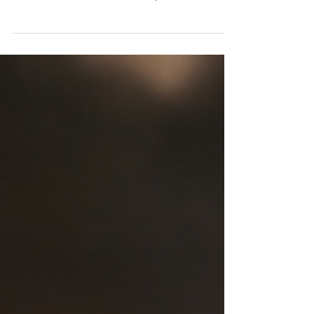
Gesundheitstagen der SPAR Österreichische
Warenhandels-AG in der Hauptzentrale in
Salzburg zu Gast. Organisiert von MMag.
Susanne Zieglauer, leitende BGV-
Koordinatorin bei SPAR, stand heuer das
Thema Schlaf im Mittelpunkt und wir waren
mit einem interaktiven Stand mittendrin.