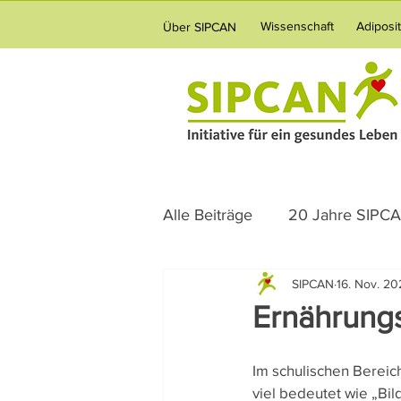
Wissenschaft
Adiposi
Über SIPCAN
Alle Beiträge
20 Jahre SIPC
SIPCAN
16. Nov. 20
Science News
Ernährun
Ernährung
Verpflegung
Vernetzun
Im schulischen Bereic
viel bedeutet wie „Bil