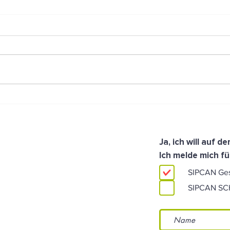
Der Frühstücksfuchs: von
Wenn
Salzburg aus ins ganze Land!
Conv
eing
Ja, ich will auf 
Ich melde mich fü
SIPCAN Ge
SIPCAN S