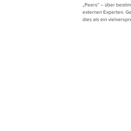
„Peers“ – über bestim
Team-Gedanken
Rezept
externen Experten. Ge
dies als ein vielversp