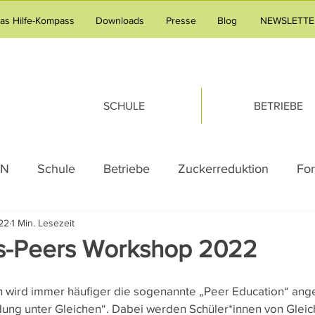
tas Hilfe-Kompass
Downloads
Presse
Blog
NEWSLETTE
SCHULE
BETRIEBE
AN
Schule
Betriebe
Zuckerreduktion
Fo
22
1 Min. Lesezeit
g
Adipositas
Pressemeldung
Praxistipp Unte
s-Peers Workshop 2022
g
Gesundheitsvorsorge
Familie
Tipps & Tric
h wird immer häufiger die sogenannte „Peer Education“ ang
dung unter Gleichen“. Dabei werden Schüler*innen von Gleich