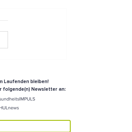
 es schnell gehen muss:
enience Produkte klug
esetzt
dem Laufenden bleiben!
r folgende(n) Newsletter an:
sundheitsIMPULS
CHULnews