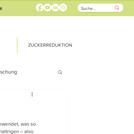
R
ZUCKERREDUKTION
rschung
rricht
ks
ewendet, was so 
altrigen – also 