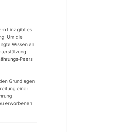
n Linz gibt es 
g. Um die 
langte Wissen an 
terstützung 
nährungs-Peers 
 den Grundlagen 
eitung einer 
hrung 
neu erworbenen 