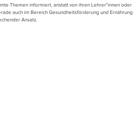
mte Themen informiert, anstatt von ihren Lehrer*innen oder
e
Heute Schon?
Wussten Sie schon?
Nachha
rade auch im Bereich Gesundheitsförderung und Ernährungsb
rechender Ansatz.