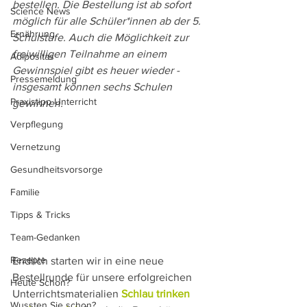
bestellen. Die Bestellung ist ab sofort 
Science News
möglich für alle Schüler*innen ab der 5. 
Ernährung
Schulstufe. Auch die Möglichkeit zur 
freiwilligen Teilnahme an einem 
Adipositas
Gewinnspiel gibt es heuer wieder - 
Pressemeldung
insgesamt können sechs Schulen 
Praxistipp Unterricht
gewinnen.
Verpflegung
Vernetzung
Gesundheitsvorsorge
Familie
Tipps & Tricks
Team-Gedanken
Rezepte
Endlich starten wir in eine neue 
Bestellrunde für unsere erfolgreichen 
Heute Schon?
Unterrichtsmaterialien 
Schlau trinken 
Wussten Sie schon?