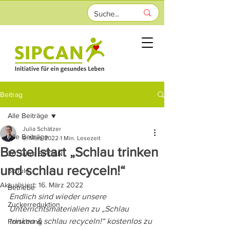
Beitrag
Alle Beiträge
Julia Schätzer
Alle Beiträge
9. März 2022
1 Min. Lesezeit
Bestellstart „Schlau trinken
20 Jahre SIPCAN
und schlau recyceln!“
Schule
Aktualisiert:
16. März 2022
Betriebe
Endlich sind wieder unsere 
Zuckerreduktion
Unterrichtsmaterialien zu „Schlau 
trinken & schlau recyceln!“ kostenlos zu 
Forschung