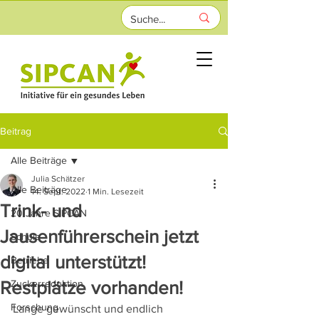
Beitrag
Alle Beiträge
Julia Schätzer
Alle Beiträge
14. Sept. 2022
1 Min. Lesezeit
Trink- und
20 Jahre SIPCAN
Jausenführerschein jetzt
Schule
digital unterstützt!
Betriebe
Restplätze vorhanden!
Zuckerreduktion
Forschung
Lange gewünscht und endlich 