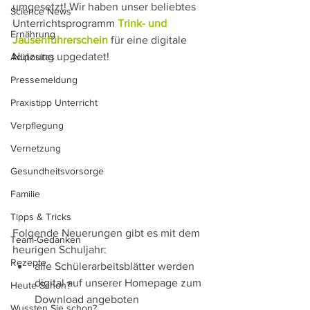
umgesetzt! Wir haben unser beliebtes 
Science News
Unterrichtsprogramm 
Trink- und 
Ernährung
Jausenführerschein
 für eine digitale 
Nutzung upgedatet!
Adipositas
Pressemeldung
Praxistipp Unterricht
Verpflegung
Vernetzung
Gesundheitsvorsorge
Familie
Tipps & Tricks
Folgende Neuerungen gibt es mit dem 
Team-Gedanken
heurigen Schuljahr:
Rezepte
alle Schülerarbeitsblätter werden 
digital auf unserer Homepage zum 
Heute Schon?
Download angeboten
Wussten Sie schon?