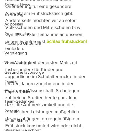
Science News
Orientierung für eine gesündere 
Auswahl am Frühstückstisch gibt. 
Ernährung
Andererseits möchten wir ab sofort 
Adipositas
Volksschulen und Mittelschulen bzw. 
Pressemeldung
Gymnasien zur Teilnahme an unserem 
neuen Schulprojekt 
Schlau frühstücken!
Praxistipp Unterricht
einladen.
Verpflegung
Die Wichtigkeit der ersten Mahlzeit 
Vernetzung
insbesondere für Kinder und 
Gesundheitsvorsorge
Jugendliche im Schulalter rückte in den 
Familie
letzten Jahren zunehmend in den 
Fokus der Wissenschaft. So belegen 
Tipps & Tricks
zahlreiche Studien heute ganz klar, 
Team-Gedanken
dass die Aufmerksamkeit und die 
Rezepte
schulischen Leistungen maßgeblich 
davon abhängen, ob regelmäßig ein 
Heute Schon?
Frühstück konsumiert wird oder nicht. 
Wussten Sie schon?