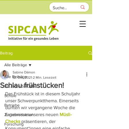
Beitrag
Alle Beiträge
Sabine Dämon
Alle Beiträge
12. Okt. 2021
2 Min. Lesezeit
Schlau frühstücken!
20 Jahre SIPCAN
Das Frühstück ist in diesem Schuljahr 
Schule
unser Schwerpunktthema. Einerseits 
Betriebe
durften wir vergangene Woche die 
Ergebnisse unseres neuen 
Müsli-
Zuckerreduktion
Checks
 präsentieren, der 
Forschung
Konsument*innen eine einfache 