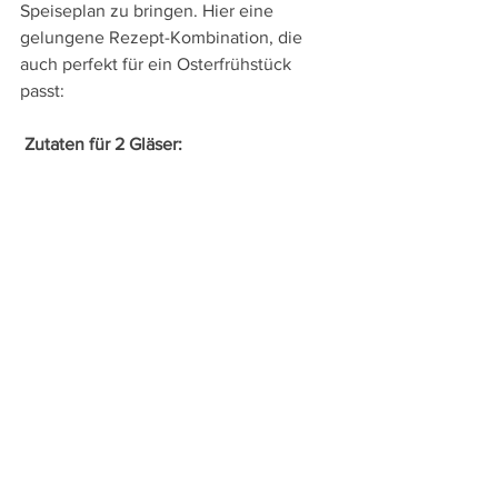
Speiseplan zu bringen. Hier eine 
gelungene Rezept-Kombination, die 
auch perfekt für ein Osterfrühstück 
passt:
Zutaten für 2 Gläser:
1 reife Banane
1 Handvoll frischer Spinat
1 kleiner Apfel
½ Avocado
1 EL Haferflocken
1 TL Zitronensaft
1 Handvoll frische Kresse
200 ml Orange-Mango-Karottensaft
Wasser oder Eiswürfel nach Bedarf
Alle Zutaten in einen Mixer geben und 
fein pürieren. Bei Bedarf mit etwas 
Wasser verdünnen – oder mit 