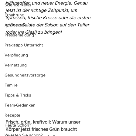
Nährstoffen und neuer Energie. Genau 
Science News
jetzt ist der richtige Zeitpunkt, um 
Ernährung
Sprossen, frische Kresse oder die ersten 
grünen Salate der Saison auf den Teller 
Adipositas
(oder ins Glas!) zu bringen!
Pressemeldung
Praxistipp Unterricht
Verpflegung
Vernetzung
Gesundheitsvorsorge
Familie
Tipps & Tricks
Team-Gedanken
Rezepte
Frisch, grün, kraftvoll: Warum unser 
Heute Schon?
Körper jetzt frisches Grün braucht
Wussten Sie schon?