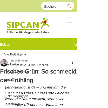
Beitrag
Alle Beiträge
Julia Schätzer
Alle Beiträge
16. Apr. 2025
3 Min. Lesezeit
Frisches Grün: So schmeckt
20 Jahre SIPCAN
der Frühling
Schule
Der Frühling ist da – und mit ihm die 
Betriebe
Lust auf Frisches, Grünes und Leichtes. 
Zuckerreduktion
Wenn die Natur erwacht, sehnt sich 
Forschung
auch unser Körper nach Vitaminen, 