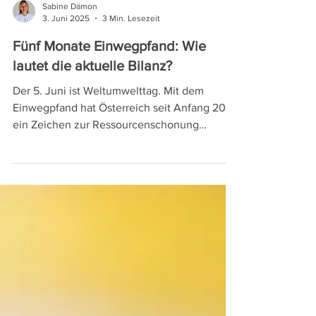
Sabine Dämon
3. Juni 2025
3 Min. Lesezeit
Fünf Monate Einwegpfand: Wie
lautet die aktuelle Bilanz?
Der 5. Juni ist Weltumwelttag. Mit dem
Einwegpfand hat Österreich seit Anfang 2025
ein Zeichen zur Ressourcenschonung
gesetzt. Millionen Getränkeflaschen und -
dosen wurden bereits retourniert. Was
passiert damit und wie fällt die erste Bilanz
aus? Wir haben bei Monika Fiala,
Geschäftsführerin von EWP Recycling Pfand
Österreich nachgefragt.