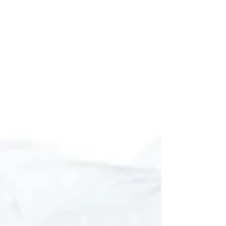
Schule“ entwickelte sich ein österreichweites
Unterrichtsprogramm, das Gesundheit,
Bildung und Nachhaltigkeit miteinander
verknüpft. Erfahren Sie, wie aus einem
Schulprojekt eine langfristige
Bildungsinitiative wurde – und welche neuen
Möglichkeiten es im Schuljahr 2025/26 gibt.