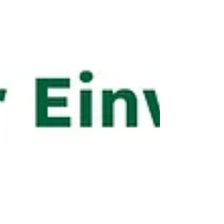
Metall eingeführt. Mit der 1-Jahres-Bilanz ist
die EWP Recycling Pfand Österreich sehr
zufrieden: Mehr als acht von zehn
Pfandgebinden fanden den Weg zurück.
Auch in Schulbuffets gehört die Rückgabe
mittlerweile zum Alltag – mit einigen
praktischen Herausforderungen.