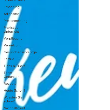
Science News
Ernährung
Adipositas
Pressemeldung
Praxistipp
Unterricht
Verpflegung
Vernetzung
Gesundheitsvorsorge
Familie
Tipps & Tricks
Team-
Gedanken
Rezepte
Heute Schon?
Wussten Sie
schon?
Nachhaltigkeit