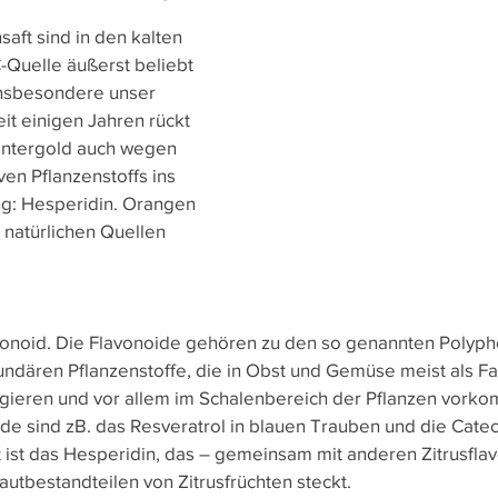
e
Heute Schon?
Wussten Sie schon?
Nachha
ft sind in den kalten 
-Quelle äußerst beliebt 
insbesondere unser 
t einigen Jahren rückt 
ntergold auch wegen 
en Pflanzenstoffs ins 
ng: Hesperidin. Orangen 
 natürlichen Quellen 
avonoid. Die Flavonoide gehören zu den so genannten Polyph
dären Pflanzenstoffe, die in Obst und Gemüse meist als Fa
gieren und vor allem im Schalenbereich der Pflanzen vork
ide sind zB. das Resveratrol in blauen Trauben und die Cate
ist das Hesperidin, das – gemeinsam mit anderen Zitrusflav
utbestandteilen von Zitrusfrüchten steckt. 