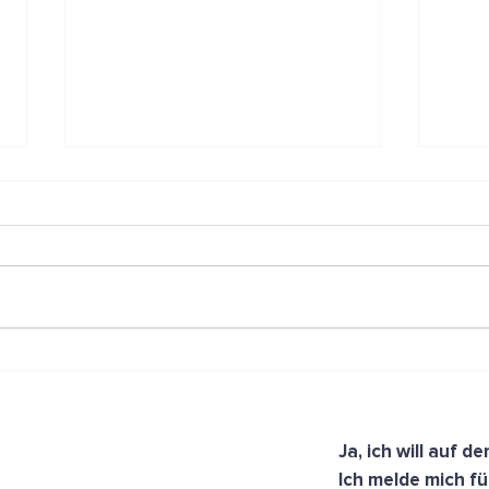
Gesunder Schlaf im Fokus bei
Der 
den SPAR Gesundheitstagen
Salz
Ja, ich will auf 
Ich melde mich fü