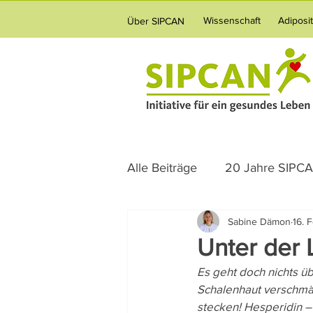
Wissenschaft
Adiposi
Über SIPCAN
Alle Beiträge
20 Jahre SIPC
Sabine Dämon
16. 
Science News
Ernährun
Unter der 
Es geht doch nichts üb
Verpflegung
Vernetzun
Schalenhaut verschmähe
stecken! Hesperidin –