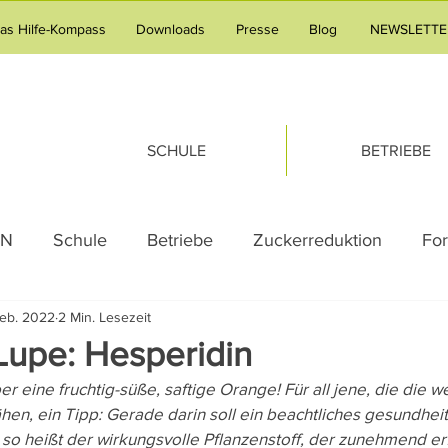
tas Hilfe-Kompass
Downloads
Presse
Blog
NEWSLETTE
SCHULE
BETRIEBE
AN
Schule
Betriebe
Zuckerreduktion
Fo
Feb. 2022
2 Min. Lesezeit
g
Adipositas
Pressemeldung
Praxistipp Unte
Lupe: Hesperidin
er eine fruchtig-süße, saftige Orange! Für all jene, die die w
g
Gesundheitsvorsorge
Familie
Tipps & Tric
n, ein Tipp: Gerade darin soll ein beachtliches gesundheitl
 so heißt der wirkungsvolle Pflanzenstoff, der zunehmend erf