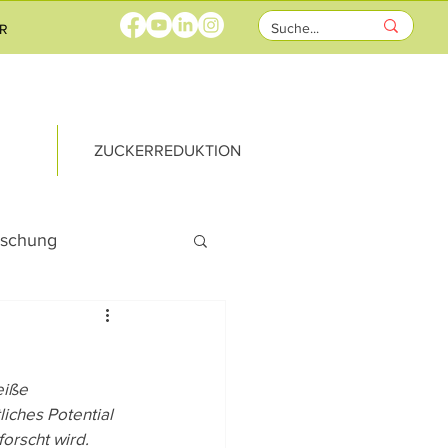
R
ZUCKERREDUKTION
rschung
rricht
eiße 
ks
iches Potential 
orscht wird.