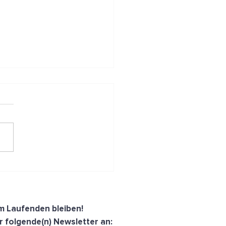
Frühstücksfuchs: von
burg aus ins ganze Land!
dem Laufenden bleiben!
r folgende(n) Newsletter an: