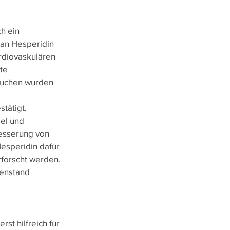
h ein 
an Hesperidin 
rdiovaskulären 
te 
suchen wurden 
ätigt. 
el und 
esserung von 
esperidin dafür 
forscht werden. 
enstand 
st hilfreich für 