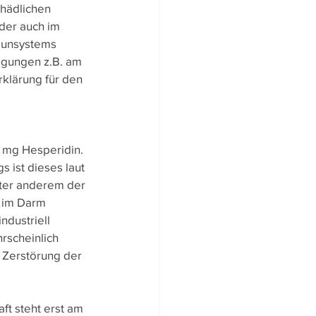
chädlichen 
der auch im 
munsystems 
igungen z.B. am 
rklärung für den 
8 mg Hesperidin. 
 ist dieses laut 
nter anderem der 
 im Darm 
ndustriell 
rscheinlich 
 Zerstörung der 
t steht erst am 