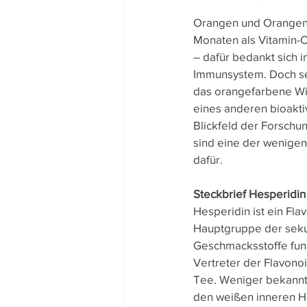
Team-Gedanken
Rezept
Orangen und Orangensa
Monaten als Vitamin-C
– dafür bedankt sich 
Immunsystem. Doch sei
das orangefarbene Wi
eines anderen bioaktiv
Blickfeld der Forschu
sind eine der wenigen
dafür.
Steckbrief Hesperidin
Hesperidin ist ein Fl
Hauptgruppe der sekun
Geschmacksstoffe fun
Vertreter der Flavono
Tee. Weniger bekannt 
den weißen inneren Ha