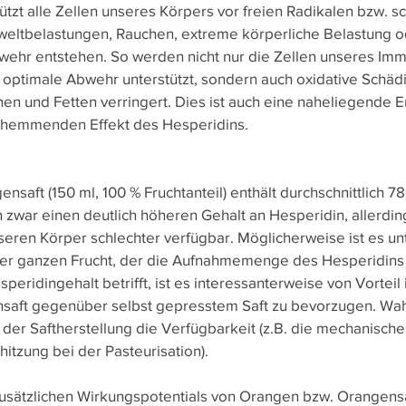
ützt alle Zellen unseres Körpers vor freien Radikalen bzw. s
weltbelastungen, Rauchen, extreme körperliche Belastung o
hr entstehen. So werden nicht nur die Zellen unseres Im
e optimale Abwehr unterstützt, sondern auch oxidative Schäd
en und Fetten verringert. Dies ist auch eine naheliegende E
shemmenden Effekt des Hesperidins.
ensaft (150 ml, 100 % Fruchtanteil) enthält durchschnittlich 7
war einen deutlich höheren Gehalt an Hesperidin, allerdings
nseren Körper schlechter verfügbar. Möglicherweise ist es u
n der ganzen Frucht, der die Aufnahmemenge des Hesperidins
eridingehalt betrifft, ist es interessanterweise von Vorteil i
saft gegenüber selbst gepresstem Saft zu bevorzugen. Wah
der Saftherstellung die Verfügbarkeit (z.B. die mechanische
itzung bei der Pasteurisation).
usätzlichen Wirkungspotentials von Orangen bzw. Orangensaf