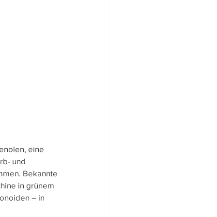
ltigkeit
enolen, eine 
rb- und 
ommen. Bekannte 
chine in grünem 
onoiden – in 