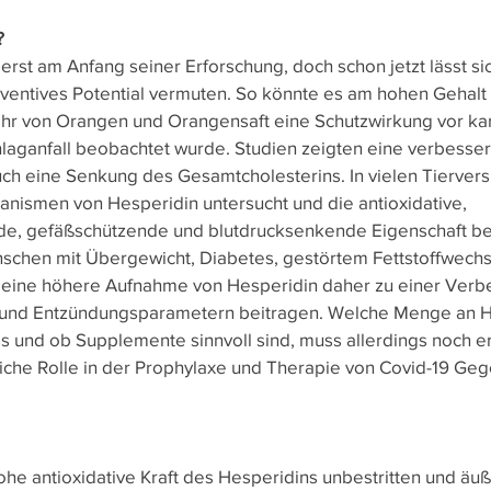
?
erst am Anfang seiner Erforschung, doch schon jetzt lässt sic
entives Potential vermuten. So könnte es am hohen Gehalt 
ehr von Orangen und Orangensaft eine Schutzwirkung vor ka
aganfall beobachtet wurde. Studien zeigten eine verbesser
ch eine Senkung des Gesamtcholesterins. In vielen Tierver
anismen von Hesperidin untersucht und die antioxidative, 
 gefäßschützende und blutdrucksenkende Eigenschaft best
schen mit Übergewicht, Diabetes, gestörtem Fettstoffwechs
 eine höhere Aufnahme von Hesperidin daher zu einer Verb
- und Entzündungsparametern beitragen. Welche Menge an H
 und ob Supplemente sinnvoll sind, muss allerdings noch er
iche Rolle in der Prophylaxe und Therapie von Covid-19 Geg
ohe antioxidative Kraft des Hesperidins unbestritten und äußer