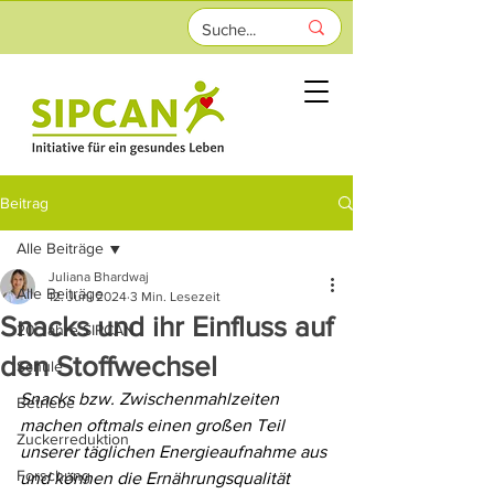
Beitrag
Alle Beiträge
Juliana Bhardwaj
Alle Beiträge
12. Juni 2024
3 Min. Lesezeit
Snacks und ihr Einfluss auf
20 Jahre SIPCAN
den Stoffwechsel
Schule
Snacks bzw. Zwischenmahlzeiten 
Betriebe
machen oftmals einen großen Teil 
Zuckerreduktion
unserer täglichen Energieaufnahme aus 
Forschung
und können die Ernährungsqualität 