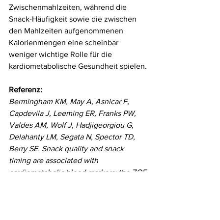
Zwischenmahlzeiten, während die 
Snack-Häufigkeit sowie die zwischen 
den Mahlzeiten aufgenommenen 
Kalorienmengen eine scheinbar 
weniger wichtige Rolle für die 
kardiometabolische Gesundheit spielen.
Referenz:
Bermingham KM, May A, Asnicar F, 
Capdevila J, Leeming ER, Franks PW, 
Valdes AM, Wolf J, Hadjigeorgiou G, 
Delahanty LM, Segata N, Spector TD, 
Berry SE. Snack quality and snack 
timing are associated with 
cardiometabolic blood markers: the ZOE 
PREDICT study. Eur J Nutr. 2023 Sep 15. 
doi: 10.1007/s00394-023-03241-6.