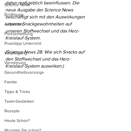
daher maßgeblich beeinflussen. Die 
Science News
neue Ausgabe der Science News 
Ernährung
beschäftigt sich mit den Auswirkungen 
unserer Snackgewohnheiten auf 
Adipositas
unseren Stoffwechsel und das Herz-
Pressemeldung
Kreislauf-System.
Praxistipp Unterricht
(Science News 28: Wie sich Snacks auf 
Verpflegung
den Stoffwechsel und das Herz-
Vernetzung
Kreislauf-System auswirken.)
Gesundheitsvorsorge
Familie
Tipps & Tricks
Team-Gedanken
Rezepte
Heute Schon?
Wussten Sie schon?