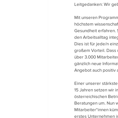
Leitgedanken: Wir ge
Team-Gedanken
Rezept
Mit unseren Programmen
höchstem wissenschaftl
Gesundheit erfahren. S
den Arbeitsalltag integ
Dies ist für jede/n ei
großem Vorteil. Dass 
über 3.000 Mitarbeite
gänzlich neue Informa
Angebot auch positiv 
Einer unserer stärkste
15 Jahren setzen wir
österreichischen Betr
Beratungen um. Nun w
Mitarbeiter*innen küm
erstes Unternehmen i