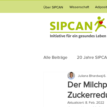
Wissenschaft
Adiposi
Über SIPCAN
Alle Beiträge
20 Jahre SIPC
Juliana Bhardwaj
6.
Science News
Ernährun
Der Milchp
Zuckerred
Verpflegung
Vernetzun
Aktualisiert:
8. Feb. 2022