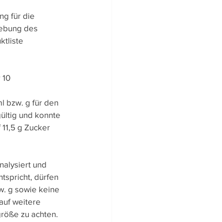
g für die 
hebung des 
tliste 
 10 
l bzw. g für den 
ültig und konnte 
11,5 g Zucker 
nalysiert und 
tspricht, dürfen 
w. g sowie keine 
auf weitere 
größe zu achten.