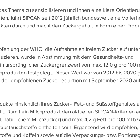
s Thema zu sensibilisieren und ihnen eine klare Orientierun
ten, führt SIPCAN seit 2012 jährlich bundesweit eine Voller
ten durch und macht den Zuckergehalt in Form einer Produk
fehlung der WHO, die Aufnahme an freiem Zucker auf unter
duzieren, wurde in Abstimmung mit dem Gesundheits- und 
in ursprünglicher Zuckergrenzwert von max. 12,0 g pro 100 m
hprodukten festgelegt. Dieser Wert war von 2012 bis 2020 g
 der empfohlenen Zuckerreduktion mit September 2020 auf 
kte hinsichtlich ihres Zucker-, Fett- und Süßstoffgehaltes a
lt. Damit ein Milchprodukt den aktuellen SIPCAN-Kriterien en
kl. natürlichem Milchzucker) und max. 4,2 g Fett pro 100 ml bz
austauschstoffe enthalten sein. Ergänzend wird empfohlen, 
stoffe und Koffein sowie auf die Verpackungs- bzw. Portions