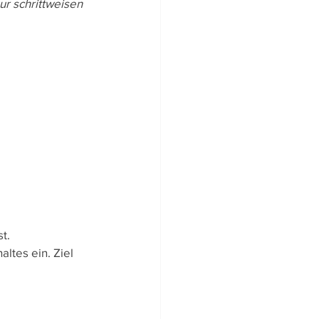
r schrittweisen 
ltigkeit
t.
ltes ein. Ziel 