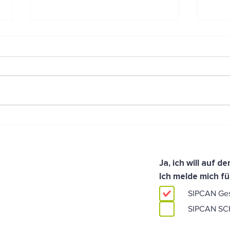
Der Frühstücksfuchs: von
Wenn
Salzburg aus ins ganze Land!
Conv
eing
Ja, ich will auf 
Ich melde mich fü
SIPCAN Ge
SIPCAN S