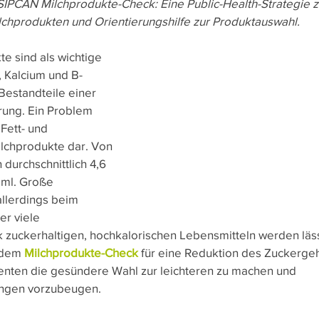
IPCAN Milchprodukte-Check: Eine Public-Health-Strategie zu
lchprodukten und Orientierungshilfe zur Produktauswahl.
e
Heute Schon?
Wussten Sie schon?
Nachha
e sind als wichtige 
, Kalcium und B-
Bestandteile einer 
ung. Ein Problem 
Fett- und 
ilchprodukte dar. Von 
 durchschnittlich 4,6 
 ml. Große 
allerdings beim 
r viele 
k zuckerhaltigen, hochkalorischen Lebensmitteln werden läss
 dem 
Milchprodukte-Check
 für eine Reduktion des Zuckergeha
umenten die gesündere Wahl zur leichteren zu machen und 
ngen vorzubeugen. 