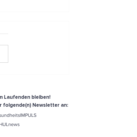
 es schnell gehen muss:
enience Produkte klug
esetzt
dem Laufenden bleiben!
r folgende(n) Newsletter an:
sundheitsIMPULS
CHULnews