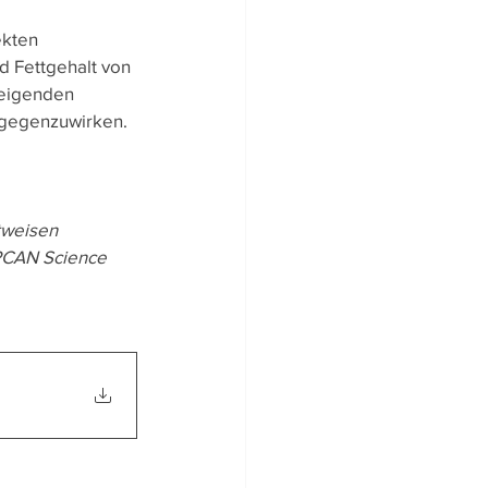
ekten 
d Fettgehalt von 
teigenden 
gegenzuwirken. 
tweisen 
IPCAN Science 