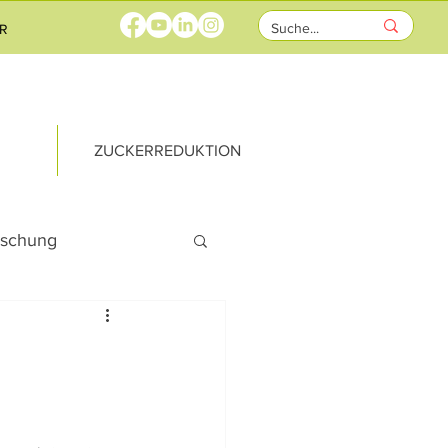
R
ZUCKERREDUKTION
rschung
rricht
ks