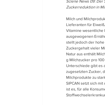
Sciene News 09: Der S
Zuckerreduktion in Mi
Team-Gedanken
Rezept
Milch und Milchprodukt
Lieferanten für Eiweiß
Vitamine wesentliche 
ausgewogenen Ernähr
stellt jedoch der hohe 
Zuckergehalt vieler M
Natur aus enthält Milch
g Milchzucker pro 100
Unterschiede gibt es 
zugesetzten Zucker, de
Milchprodukte zu star
SIPCAN setzt sich mit
ist es, für alle Kons
Stoffwechselerkranku