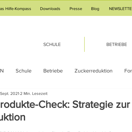
tas Hilfe-Kompass
Downloads
Presse
Blog
NEWSLETTE
SCHULE
BETRIEBE
AN
Schule
Betriebe
Zuckerreduktion
Fo
 Sept. 2021
2 Min. Lesezeit
g
Adipositas
Pressemeldung
Praxistipp Unte
rodukte-Check: Strategie zur
uktion
g
Gesundheitsvorsorge
Familie
Tipps & Tric