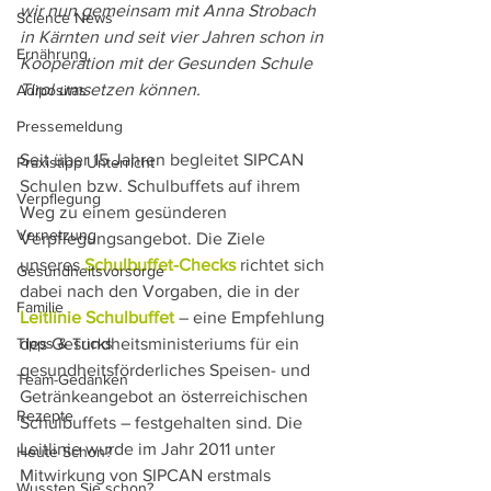
wir nun gemeinsam mit Anna Strobach 
Science News
in Kärnten und seit vier Jahren schon in 
Ernährung
Kooperation mit der Gesunden Schule 
Tirol umsetzen können.
Adipositas
Pressemeldung
Seit über 15 Jahren begleitet SIPCAN 
Praxistipp Unterricht
Schulen bzw. Schulbuffets auf ihrem 
Verpflegung
Weg zu einem gesünderen 
Vernetzung
Verpflegungsangebot. Die Ziele 
unseres 
Schulbuffet-Checks
 richtet sich 
Gesundheitsvorsorge
dabei nach den Vorgaben, die in der 
Familie
Leitlinie Schulbuffet
 – eine Empfehlung 
Tipps & Tricks
des Gesundheitsministeriums für ein 
gesundheitsförderliches Speisen- und 
Team-Gedanken
Getränkeangebot an österreichischen 
Rezepte
Schulbuffets – festgehalten sind. Die 
Leitlinie wurde im Jahr 2011 unter 
Heute Schon?
Mitwirkung von SIPCAN erstmals 
Wussten Sie schon?