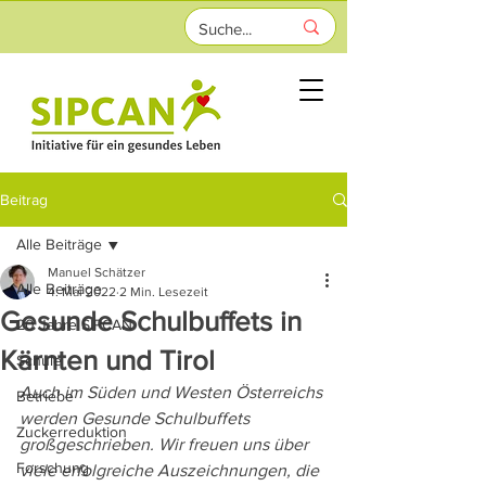
Beitrag
Alle Beiträge
Manuel Schätzer
Alle Beiträge
4. Mai 2022
2 Min. Lesezeit
Gesunde Schulbuffets in
20 Jahre SIPCAN
Kärnten und Tirol
Schule
Auch im Süden und Westen Österreichs 
Betriebe
werden Gesunde Schulbuffets 
Zuckerreduktion
großgeschrieben. Wir freuen uns über 
Forschung
viele erfolgreiche Auszeichnungen, die 