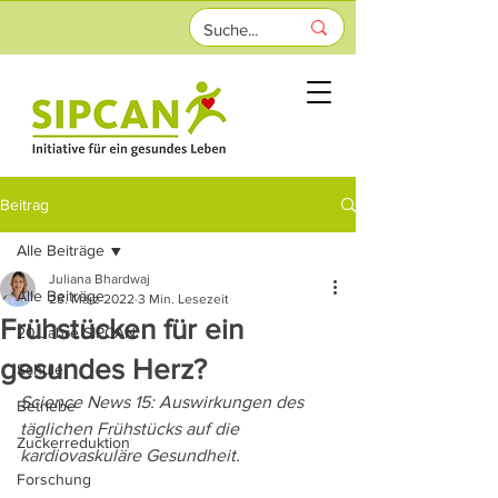
Beitrag
Alle Beiträge
Juliana Bhardwaj
Alle Beiträge
28. März 2022
3 Min. Lesezeit
Frühstücken für ein
20 Jahre SIPCAN
gesundes Herz?
Schule
Science News 15: Auswirkungen des 
Betriebe
täglichen Frühstücks auf die 
Zuckerreduktion
kardiovaskuläre Gesundheit.
Forschung