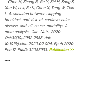
-  Chen H, Zhang B, Ge Y, Shi H, Song S, 
Xue W, Li J, Fu K, Chen X, Teng W, Tian 
L. Association between skipping 
breakfast  and  risk  of  cardiovascular  
disease  and  all  cause  mortality:  A  
meta-analysis.  Clin  Nutr.  2020 
Oct;39(10):2982-2988. doi: 
10.1016/j.clnu.2020.02.004. Epub 2020 
Feb 17. PMID: 32085933. 
Publikation >> 
Zitierung: 
SIPCAN, Auswirkungen des täglichen 
Frühstücks auf die kardiovaskuläre 
Gesundheit. SIPCAN Science News 
2022, März; 15.
Download:
SIPCAN_ScienceNews_15_032022_Fruehstueck_Teil_
.pdf