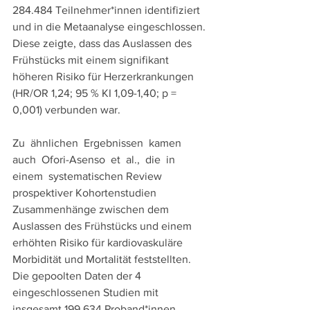
284.484 Teilnehmer*innen identifiziert 
und in die Metaanalyse eingeschlossen. 
Diese zeigte, dass das Auslassen des 
Frühstücks mit einem signifikant 
höheren Risiko für Herzerkrankungen 
(HR/OR 1,24; 95 % KI 1,09-1,40; p = 
0,001) verbunden war. 
Zu  ähnlichen  Ergebnissen  kamen  
auch  Ofori-Asenso  et  al.,  die  in  
einem  systematischen Review 
prospektiver Kohortenstudien 
Zusammenhänge zwischen dem 
Auslassen des Frühstücks und einem 
erhöhten Risiko für kardiovaskuläre 
Morbidität und Mortalität feststellten. 
Die gepoolten Daten der 4 
eingeschlossenen Studien mit 
insgesamt 199.634 Proband*innen 