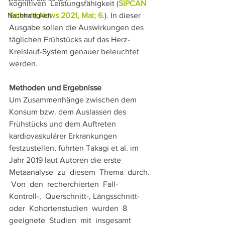
kognitiven  Leistungsfähigkeit (
SIPCAN 
Nachhaltigkeit
Science News 2021, Mai; 6
.). In dieser 
Ausgabe sollen die Auswirkungen des 
täglichen Frühstücks auf das Herz-
Kreislauf-System genauer beleuchtet 
werden. 
Methoden und Ergebnisse 
Um Zusammenhänge zwischen dem 
Konsum bzw. dem Auslassen des 
Frühstücks und dem Auftreten 
kardiovaskulärer Erkrankungen 
festzustellen, führten Takagi et al. im 
Jahr 2019 laut Autoren die erste 
Metaanalyse  zu  diesem  Thema  durch. 
 Von  den  recherchierten  Fall-
Kontroll-,  Querschnitt-, Längsschnitt-  
oder  Kohortenstudien  wurden  8  
geeignete  Studien  mit  insgesamt  