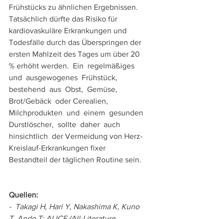
Frühstücks zu ähnlichen Ergebnissen. 
Tatsächlich dürfte das Risiko für 
kardiovaskuläre Erkrankungen und 
Todesfälle durch das Überspringen der 
ersten Mahlzeit des Tages um über 20 
% erhöht werden.  Ein  regelmäßiges  
und  ausgewogenes  Frühstück,  
bestehend  aus  Obst,  Gemüse,  
Brot/Gebäck  oder Cerealien,  
Milchprodukten  und  einem  gesunden  
Durstlöscher,  sollte  daher  auch  
hinsichtlich  der Vermeidung von Herz-
Kreislauf-Erkrankungen fixer 
Bestandteil der täglichen Routine sein. 
Quellen: 
-  Takagi H, Hari Y, Nakashima K, Kuno 
T, Ando T; ALICE (All-Literature 