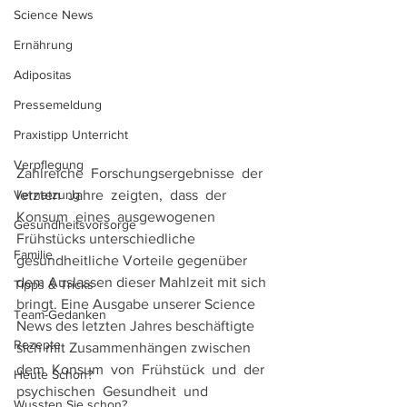
Science News
Ernährung
Adipositas
Pressemeldung
Praxistipp Unterricht
Verpflegung
Zahlreiche  Forschungsergebnisse  der  
Vernetzung
letzten  Jahre  zeigten,  dass  der  
Konsum  eines  ausgewogenen 
Gesundheitsvorsorge
Frühstücks unterschiedliche 
Familie
gesundheitliche Vorteile gegenüber 
dem Auslassen dieser Mahlzeit mit sich 
Tipps & Tricks
bringt. Eine Ausgabe unserer Science 
Team-Gedanken
News des letzten Jahres beschäftigte 
Rezepte
sich mit Zusammenhängen zwischen  
dem  Konsum  von  Frühstück  und  der  
Heute Schon?
psychischen  Gesundheit  und  
Wussten Sie schon?