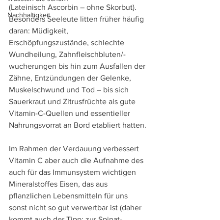
(Lateinisch Ascorbin – ohne Skorbut). 
Nachhaltigkeit
Besonders Seeleute litten früher häufig 
daran: Müdigkeit, 
Erschöpfungszustände, schlechte 
Wundheilung, Zahnfleischbluten/-
wucherungen bis hin zum Ausfallen der 
Zähne, Entzündungen der Gelenke, 
Muskelschwund und Tod – bis sich 
Sauerkraut und Zitrusfrüchte als gute 
Vitamin-C-Quellen und essentieller 
Nahrungsvorrat an Bord etabliert hatten.
Im Rahmen der Verdauung verbessert 
Vitamin C aber auch die Aufnahme des 
auch für das Immunsystem wichtigen 
Mineralstoffes Eisen, das aus 
pflanzlichen Lebensmitteln für uns 
sonst nicht so gut verwertbar ist (daher 
kommt auch der Tipp: zur Spinat-