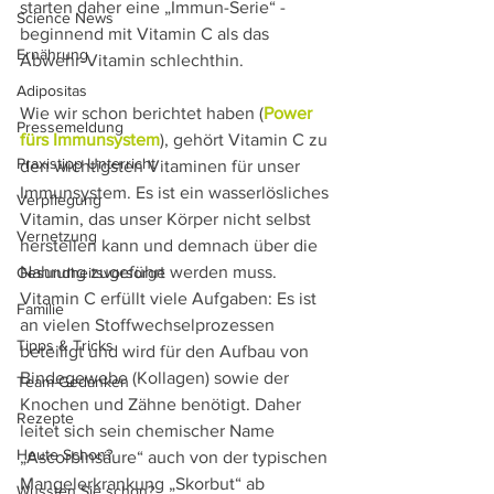
starten daher eine „Immun-Serie“ - 
Science News
beginnend mit Vitamin C als das 
Ernährung
Abwehr-Vitamin schlechthin. 
Adipositas
Wie wir schon berichtet haben (
Power 
Pressemeldung
fürs Immunsystem
), gehört Vitamin C zu 
Praxistipp Unterricht
den wichtigsten Vitaminen für unser 
Immunsystem. Es ist ein wasserlösliches 
Verpflegung
Vitamin, das unser Körper nicht selbst 
Vernetzung
herstellen kann und demnach über die 
Nahrung zugeführt werden muss. 
Gesundheitsvorsorge
Vitamin C erfüllt viele Aufgaben: Es ist 
Familie
an vielen Stoffwechselprozessen 
Tipps & Tricks
beteiligt und wird für den Aufbau von 
Bindegewebe (Kollagen) sowie der 
Team-Gedanken
Knochen und Zähne benötigt. Daher 
Rezepte
leitet sich sein chemischer Name 
Heute Schon?
„Ascorbinsäure“ auch von der typischen 
Mangelerkrankung „Skorbut“ ab 
Wussten Sie schon?