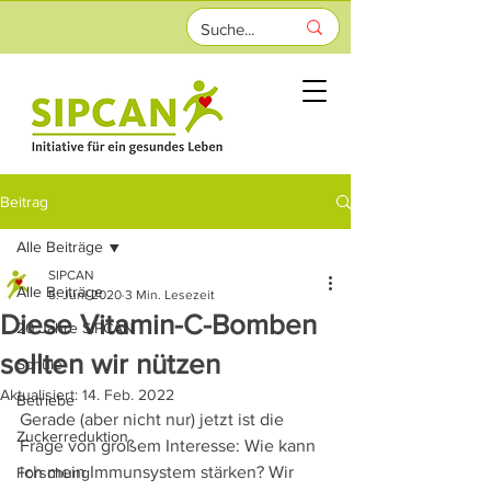
Beitrag
Alle Beiträge
SIPCAN
Alle Beiträge
5. Juni 2020
3 Min. Lesezeit
Diese Vitamin-C-Bomben
20 Jahre SIPCAN
sollten wir nützen
Schule
Aktualisiert:
14. Feb. 2022
Betriebe
Gerade (aber nicht nur) jetzt ist die 
Zuckerreduktion
Frage von großem Interesse: Wie kann 
ich mein Immunsystem stärken? Wir 
Forschung