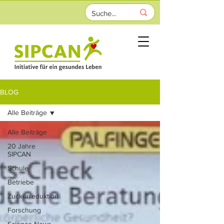
BLOG
Alle Beiträge
Alle Beiträge
20 Jahre
SIPCAN
Schule
Betriebe
Zuckerreduktion
Forschung