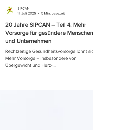
SIPCAN
11. Juli 2025
5 Min. Lesezeit
20 Jahre SIPCAN – Teil 4: Mehr
Vorsorge für gesündere Menschen
und Unternehmen
Rechtzeitige Gesundheitsvorsorge lohnt sich!
Mehr Vorsorge – insbesondere von
Übergewicht und Herz-
Kreislauferkrankungen – gehört zu den
ureigensten Zielen von SIPCAN. In 20 Jahren
wurde ein Programm für unzählige
Unternehmen geschaffen, das nicht nur
wissenschaftlich und professionell ist,
sondern das auch ankommt. Und dies nicht
nur im Management, sondern auch bei den
mitarbeitenden Menschen.