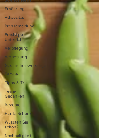
Science News
Ernährung
Adipositas
Pressemeldung
Praxistipp
Unterricht
Verpflegung
Vernetzung
Gesundheitsvorsorge
Familie
Tipps & Tricks
Team-
Gedanken
Rezepte
Heute Schon?
Wussten Sie
schon?
Nachhaltigkeit