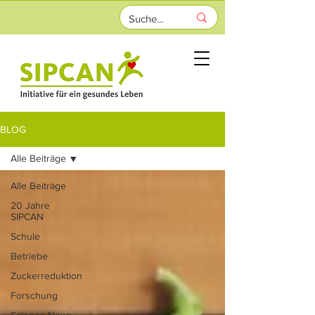
BLOG
Alle Beiträge
Alle Beiträge
20 Jahre
SIPCAN
Schule
Betriebe
Zuckerreduktion
Forschung