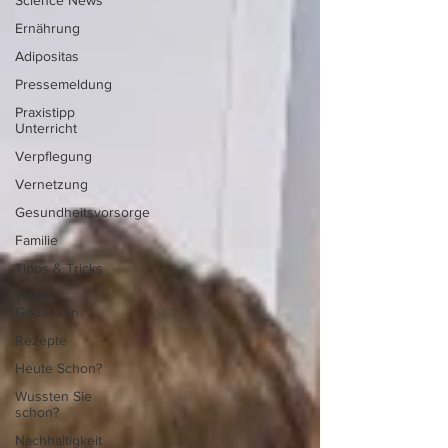
Science News
Ernährung
Adipositas
Pressemeldung
Praxistipp
Unterricht
Verpflegung
Vernetzung
Gesundheitsvorsorge
Familie
Tipps & Tricks
Team-
Gedanken
Rezepte
Heute Schon?
Wussten Sie
schon?
Nachhaltigkeit