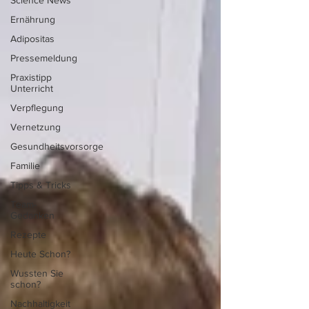
Science News
Ernährung
Adipositas
Pressemeldung
Praxistipp
Unterricht
Verpflegung
Vernetzung
Gesundheitsvorsorge
Familie
Tipps & Tricks
Team-
Gedanken
Rezepte
Heute Schon?
Wussten Sie
schon?
Nachhaltigkeit