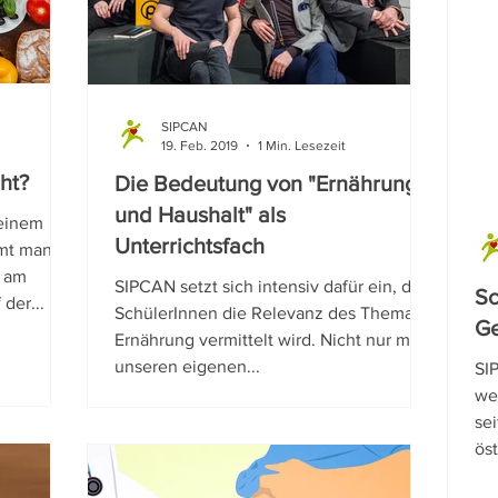
hhaltigkeit
SIPCAN
19. Feb. 2019
1 Min. Lesezeit
ht?
Die Bedeutung von "Ernährung
und Haushalt" als
 einem
Unterrichtsfach
mt man
e am
SIPCAN setzt sich intensiv dafür ein, dass
Sc
der...
SchülerInnen die Relevanz des Themas
Ge
Ernährung vermittelt wird. Nicht nur mit
unseren eigenen...
SIP
we
se
öst