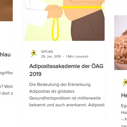
SIPCAN
chlau
29. Jan. 2019
1 Min. Lesezeit
Adipositasakademie der ÖAG
griffen!
2019
Die Bedeutung der Erkrankung
n? Welche
Adipositas als globales
dort zu...
He
Gesundheitsproblem ist mittlerweile
bekannt und auch anerkannt. Adipositas
Eg
ist auch...
Ha
– 
zwi