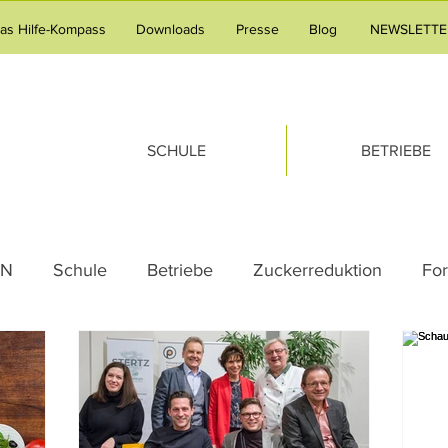
tas Hilfe-Kompass
Downloads
Presse
Blog
NEWSLETTE
SCHULE
BETRIEBE
AN
Schule
Betriebe
Zuckerreduktion
Fo
Pressemeldung
Praxistipp Unterricht
Verpfleg
milie
Tipps & Tricks
Team-Gedanken
Rezep