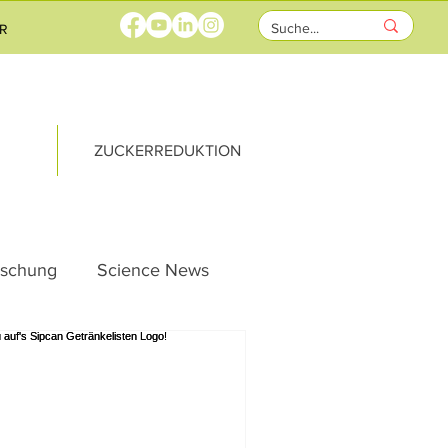
R
ZUCKERREDUKTION
rschung
Science News
ung
Vernetzung
te
Heute Schon?