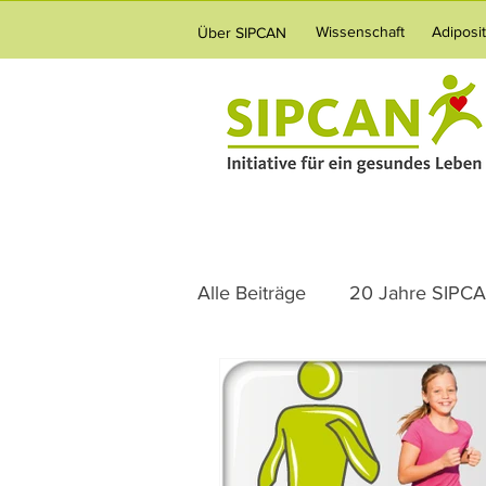
Wissenschaft
Adiposi
Über SIPCAN
Alle Beiträge
20 Jahre SIPC
Ernährung
Adipositas
Gesundheitsvorsorge
Fa