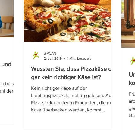
SIPCAN
2. Juli 2019
1 Min. Lesezeit
 und
Wussten Sie, dass Pizzakäse oft
Un
gar kein richtiger Käse ist?
k
iche sind
Kein richtiger Käse auf der
ahl der
Frü
Lieblingspizza? Ja, richtig gelesen. Auf
ar
Pizzas oder anderen Produkten, die mit
ge
Käse überbacken werden, kommt...
kla