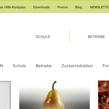
tas Hilfe-Kompass
Downloads
Presse
Blog
NEWSLETTE
SCHULE
BETRIEBE
AN
Schule
Betriebe
Zuckerreduktion
Fo
Pressemeldung
Praxistipp Unterricht
Verpfleg
milie
Tipps & Tricks
Team-Gedanken
Rezep