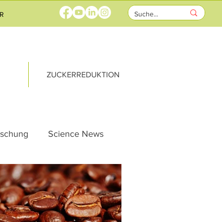
R
ZUCKERREDUKTION
rschung
Science News
ung
Vernetzung
te
Heute Schon?