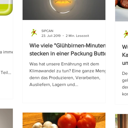
hhaltigkeit
SIPCAN
23. Juli 2019
2 Min. Lesezeit
Wie viele "Glühbirnen-Minuten"
Wu
ja immer
stecken in einer Packung Butter?
Ka
un
Was hat unsere Ernährung mit dem
Klimawandel zu tun? Eine ganze Menge,
 Teil
Der
denn das Produzieren, Verarbeiten,
ge
Ausliefern, Lagern und...
de
ko