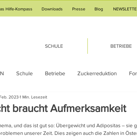
tas Hilfe-Kompass
Downloads
Presse
Blog
NEWSLETTE
SCHULE
BETRIEBE
AN
Schule
Betriebe
Zuckerreduktion
Fo
 Feb. 2023
1 Min. Lesezeit
g
Adipositas
Pressemeldung
Praxistipp Unte
ht braucht Aufmerksamkeit
g
Gesundheitsvorsorge
Familie
Tipps & Tric
hema, und das ist gut so: Übergewicht und Adipositas – sie 
oblemen unserer Zeit. Dies zeigen auch die Zahlen in Öster