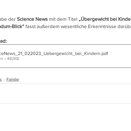
abe der 
Science News
 mit dem Titel 
„Übergewicht bei Kinde
ndum-Blick“ 
fasst außerdem wesentliche Erkenntnisse darü
ad:
ceNews_21_022023_Uebergewicht_bei_Kindern
.pdf
en • 482KB
s
Familie