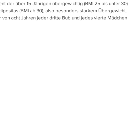
nt der über 15-Jährigen übergewichtig (BMI 25 bis unter 30),
e
Heute Schon?
Wussten Sie schon?
Nachha
Adipositas (BMI ab 30), also besonders starkem Übergewicht.
er von acht Jahren jeder dritte Bub und jedes vierte Mädchen