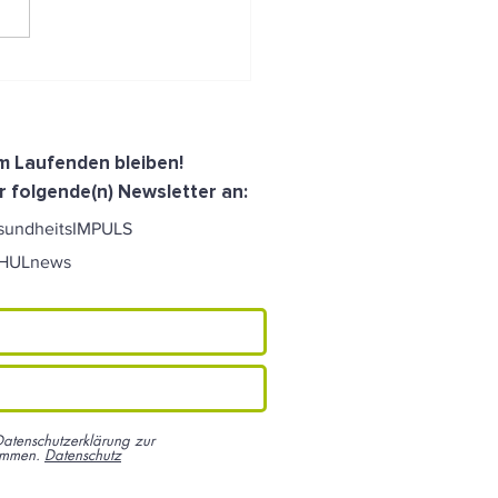
Frühstücksfuchs: von
burg aus ins ganze Land!
dem Laufenden bleiben!
r folgende(n) Newsletter an:
sundheitsIMPULS
CHULnews
Datenschutzerklärung zur
ommen.
Datenschutz