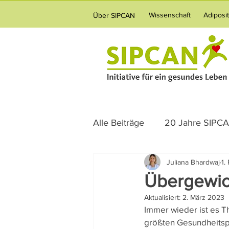
Wissenschaft
Adiposi
Über SIPCAN
Alle Beiträge
20 Jahre SIPC
Juliana Bhardwaj
1.
Science News
Ernährun
Übergewic
Aktualisiert:
2. März 2023
Verpflegung
Vernetzun
Immer wieder ist es T
größten Gesundheitspr