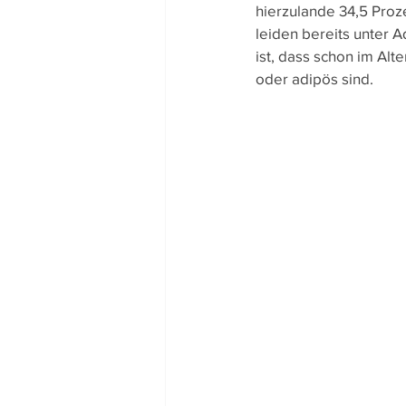
hierzulande 34,5 Proze
Team-Gedanken
Rezept
leiden bereits unter 
ist, dass schon im Alt
oder adipös sind.