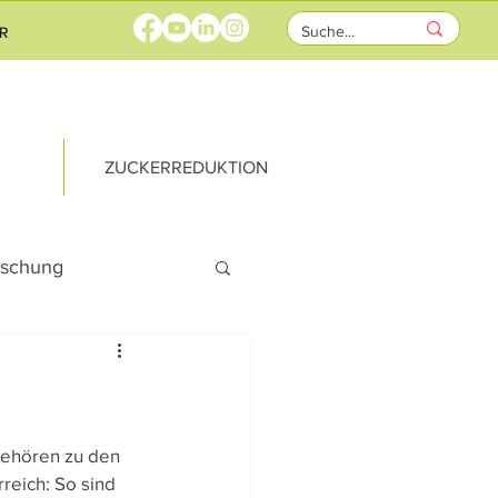
R
ZUCKERREDUKTION
rschung
rricht
ks
gehören zu den 
reich: So sind 