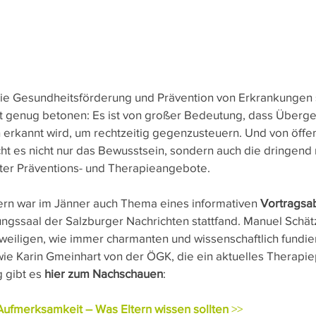
r die Gesundheitsförderung und Prävention von Erkrankungen 
ft genug betonen: Es ist von großer Bedeutung, dass Überge
 erkannt wird, um rechtzeitig gegenzusteuern. Und von öffent
ucht es nicht nur das Bewusstsein, sondern auch die dringen
ter Präventions- und Therapieangebote.
rn war im Jänner auch Thema eines informativen 
Vortragsa
tungssaal der Salzburger Nachrichten stattfand. Manuel Schä
zweiligen, wie immer charmanten und wissenschaftlich fundie
wie Karin Gmeinhart von der ÖGK, die ein aktuelles Therap
 gibt es 
hier zum Nachschauen
:
ufmerksamkeit – Was Eltern wissen sollten
 >>