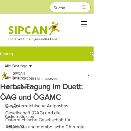
Beitrag
Alle Beiträge
SIPCAN
Alle Beiträge
17. Sept. 2019
1 Min. Lesezeit
Herbst-Tagung im Duett:
20 Jahre SIPCAN
ÖAG und ÖGAMC
Schule
Die Österreichische Adipositas 
Betriebe
Gesellschaft (ÖAG) und die 
Zuckerreduktion
Österreichische Gesellschaft für 
Forschung
Adipositas und metabolische Chirurgie 