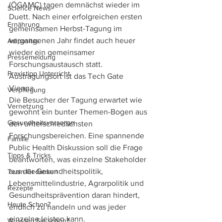
(ÖGAMC) tagen demnächst wieder im 
Science News
Duett. Nach einer erfolgreichen ersten 
Ernährung
gemeinsamen Herbst-Tagung im 
vergangenen Jahr findet auch heuer 
Adipositas
wieder ein gemeinsamer 
Pressemeldung
Forschungsaustausch statt. 
Praxistipp Unterricht
Austragungsort ist das Tech Gate 
Vienna.
Verpflegung
Die Besucher der Tagung erwartet wie 
Vernetzung
gewohnt ein bunter Themen-Bogen aus 
Gesundheitsvorsorge
den unterschiedlichsten 
Forschungsbereichen. Eine spannende 
Familie
Public Health Diskussion soll die Frage 
Tipps & Tricks
beantworten, was einzelne Stakeholder 
aus der Gesundheitspolitik, 
Team-Gedanken
Lebensmittelindustrie, Agrarpolitik und 
Rezepte
Gesundheitsprävention daran hindert, 
Heute Schon?
endlich zu handeln und was jeder 
einzelne leisten kann.
Wussten Sie schon?