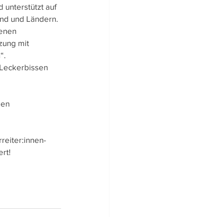
 unterstützt auf 
und und Ländern.
enen 
zung mit 
“.
 Leckerbissen 
gen 
reiter:innen- 
rt!