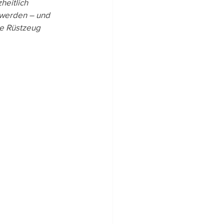
eitlich 
 werden – und 
ltigkeit
ge Rüstzeug 