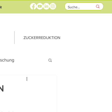
R
ZUCKERREDUKTION
rschung
rricht
N
ks