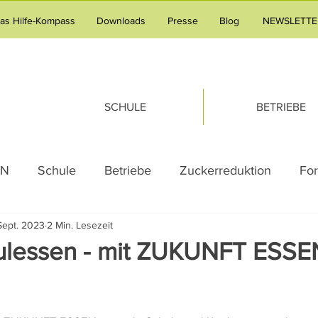
tas Hilfe-Kompass
Downloads
Presse
Blog
NEWSLETTE
SCHULE
BETRIEBE
AN
Schule
Betriebe
Zuckerreduktion
Fo
Sept. 2023
2 Min. Lesezeit
g
Adipositas
Pressemeldung
Praxistipp Unte
ulessen - mit ZUKUNFT ESSE
g
Gesundheitsvorsorge
Familie
Tipps & Tric