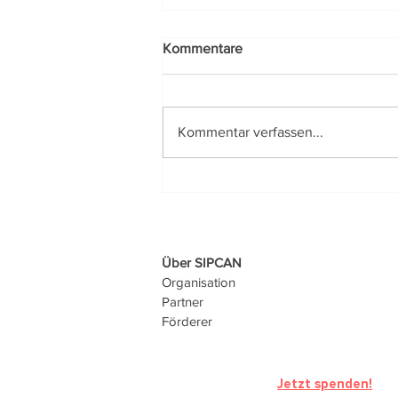
Kommentare
Kommentar verfassen...
Der Frühstücksfuchs: von
Salzburg aus ins ganze Land!
Über SIPCAN
Organisation
Partner
Förderer
Jetzt spenden!