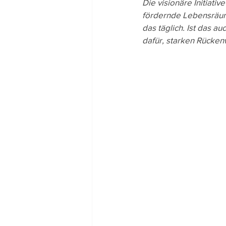
Die visionäre Initiat
fördernde Lebensräume
Team-Gedanken
Rezept
das täglich. Ist das au
dafür, starken Rücken