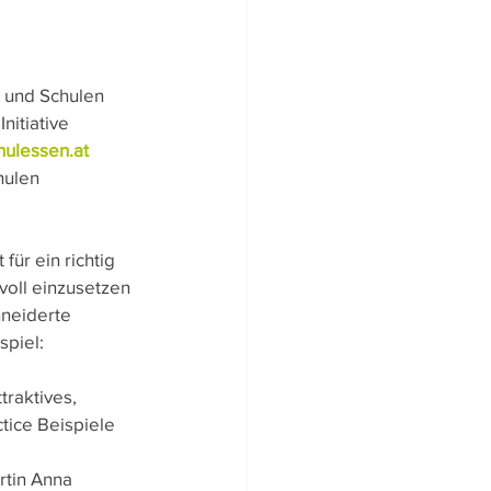
n und Schulen 
nitiative 
ulessen.at 
hulen 
ür ein richtig 
voll einzusetzen 
hneiderte 
spiel:
traktives, 
tice Beispiele 
rtin Anna 