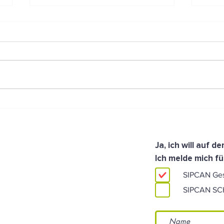
So essen Kinder auch im
Ein 
Urlaub gesund
gesu
zuku
Ja, ich will auf 
Ich melde mich fü
SIPCAN Ge
SIPCAN S