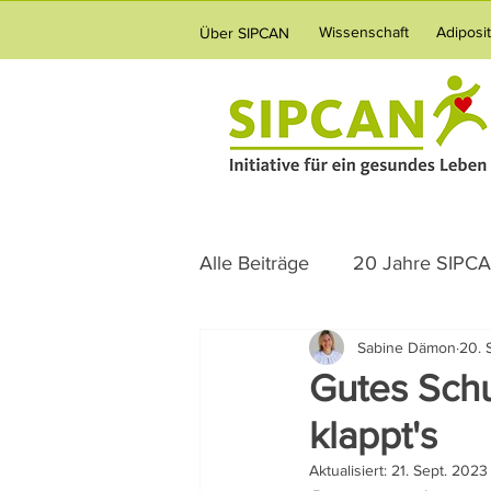
Wissenschaft
Adiposi
Über SIPCAN
Alle Beiträge
20 Jahre SIPC
Sabine Dämon
20. 
Science News
Ernährun
Gutes Sch
klappt's
Verpflegung
Vernetzun
Aktualisiert:
21. Sept. 2023