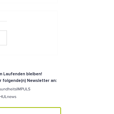
Rundum-Paket für
nde Beschäftigte und
nftsfitte Unternehmen
dem Laufenden bleiben!
r folgende(n) Newsletter an:
sundheitsIMPULS
CHULnews