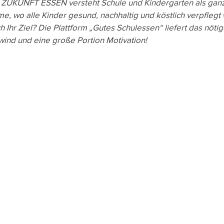
ive ZUKUNFT ESSEN versteht Schule und Kindergarten als ganzh
, wo alle Kinder gesund, nachhaltig und köstlich verpflegt
e
Heute Schon?
Wussten Sie schon?
Nachha
ch Ihr Ziel? Die Plattform „Gutes Schulessen“ liefert das nöti
wind und eine große Portion Motivation!