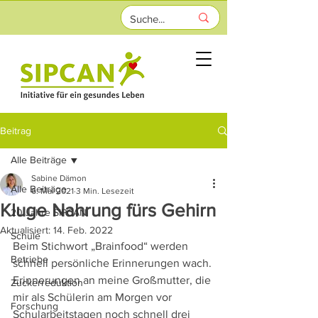
Beitrag
Alle Beiträge
Sabine Dämon
Alle Beiträge
6. Mai 2021
3 Min. Lesezeit
Kluge Nahrung fürs Gehirn
20 Jahre SIPCAN
Aktualisiert:
14. Feb. 2022
Schule
Beim Stichwort „Brainfood“ werden 
Betriebe
schnell persönliche Erinnerungen wach. 
Erinnerungen an meine Großmutter, die 
Zuckerreduktion
mir als Schülerin am Morgen vor 
Forschung
Schularbeitstagen noch schnell drei 