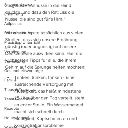
Science News
ausgelöste Walnüsse in die Hand 
drückte, und dazu den Rat: „Iss die 
Ernährung
Nüsse, die sind gut für‘s Hirn.“
Adipositas
Wir wissen heute tatsächlich aus vielen 
Pressemeldung
Studien, dass sich unsere Ernährung 
Praxistipp Unterricht
günstig (oder ungünstig) auf unsere 
Verpflegung
Denkzentrale auswirken kann. Hier die 
wichtigsten Tipps für alle, die ihrem 
Vernetzung
Gehirn auf die Sprünge helfen möchten:
Gesundheitsvorsorge
Trinken, trinken, trinken - Eine 
Familie
ausreichende Versorgung mit 
Tipps & Tricks
Flüssigkeit
, das heißt mindestens 
1,5 Liter über den Tag verteilt, steht 
Team-Gedanken
an erster Stelle. Ein Wassermangel 
Rezepte
macht sich schnell durch 
Heute Schon?
Müdigkeit, Kopfschmerzen und 
Konzentrationsprobleme 
Wussten Sie schon?