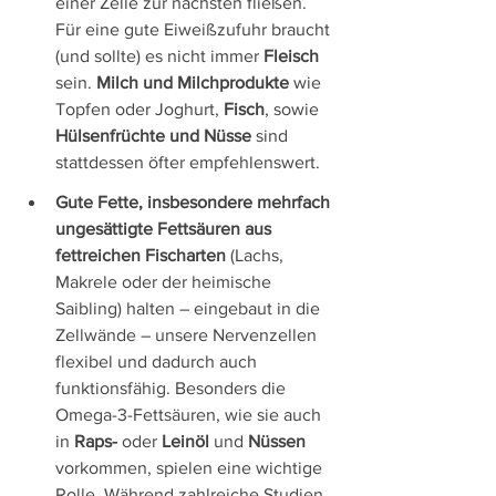
einer Zelle zur nächsten fließen. 
Für eine gute Eiweißzufuhr braucht 
(und sollte) es nicht immer 
Fleisch
sein. 
Milch und Milchprodukte
 wie 
Topfen oder Joghurt, 
Fisch
, sowie 
Hülsenfrüchte und Nüsse
 sind 
stattdessen öfter empfehlenswert.
Gute Fette, insbesondere mehrfach 
ungesättigte Fettsäuren aus 
fettreichen Fischarten
 (Lachs, 
Makrele oder der heimische 
Saibling) halten – eingebaut in die 
Zellwände – unsere Nervenzellen 
flexibel und dadurch auch 
funktionsfähig. Besonders die 
Omega-3-Fettsäuren, wie sie auch 
in 
Raps- 
oder
 Leinöl 
und 
Nüssen 
vorkommen, spielen eine wichtige 
Rolle. Während zahlreiche Studien 