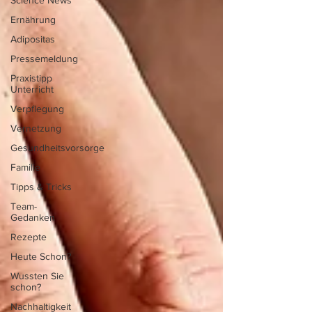
Science News
Ernährung
Adipositas
Pressemeldung
Praxistipp
Unterricht
Verpflegung
Vernetzung
Gesundheitsvorsorge
Familie
Tipps & Tricks
Team-
Gedanken
Rezepte
Heute Schon?
Wussten Sie
schon?
Nachhaltigkeit