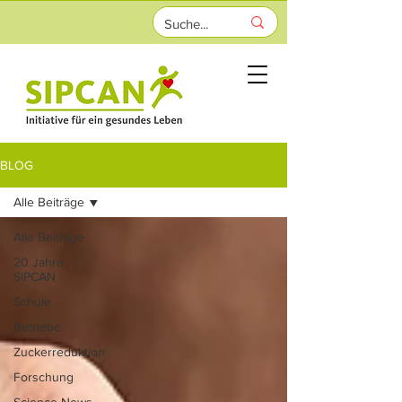
BLOG
Alle Beiträge
Alle Beiträge
20 Jahre
SIPCAN
Schule
Betriebe
Zuckerreduktion
Forschung