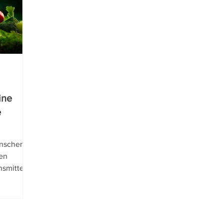
hhaltigkeit
ine
e
enschen
en
nsmitteln