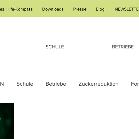
tas Hilfe-Kompass
Downloads
Presse
Blog
NEWSLETTE
SCHULE
BETRIEBE
AN
Schule
Betriebe
Zuckerreduktion
Fo
Pressemeldung
Praxistipp Unterricht
Verpfleg
milie
Tipps & Tricks
Team-Gedanken
Rezep