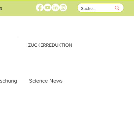
R
ZUCKERREDUKTION
rschung
Science News
ung
Vernetzung
te
Heute Schon?