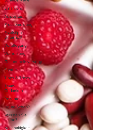
Science News
Ernährung
Adipositas
Pressemeldung
Praxistipp
Unterricht
Verpflegung
Vernetzung
Gesundheitsvorsorge
Familie
Tipps & Tricks
Team-
Gedanken
Rezepte
Heute Schon?
Wussten Sie
schon?
Nachhaltigkeit