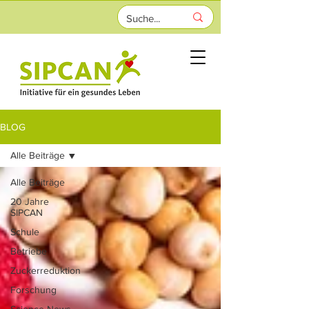
BLOG
Alle Beiträge
Alle Beiträge
20 Jahre
SIPCAN
Schule
Betriebe
Zuckerreduktion
Forschung