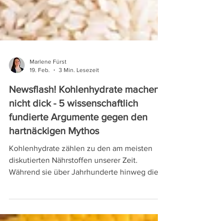
Marlene Fürst
19. Feb.
3 Min. Lesezeit
Newsflash! Kohlenhydrate machen
nicht dick - 5 wissenschaftlich
fundierte Argumente gegen den
hartnäckigen Mythos
Kohlenhydrate zählen zu den am meisten
diskutierten Nährstoffen unserer Zeit.
Während sie über Jahrhunderte hinweg die
Basis unserer Ernährung bildeten, gelten sie
heute oft als Dickmacher. Doch dieser Ruf
hält einer wissenschaftlichen Betrachtung