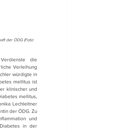
haft der ÖDG (Foto: 
Verdienste die 
liche Verleihung 
hler würdigte in 
tes mellitus ist 
r klinischer und 
abetes mellitus, 
nika Lechleitner 
ntin der ÖDG. Zu 
nflammation und 
Diabetes in der 