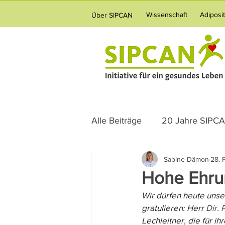
Wissenschaft
Adiposi
Über SIPCAN
Alle Beiträge
20 Jahre SIPC
Sabine Dämon
28. 
Science News
Ernährun
Hohe Ehru
Wir dürfen heute unse
Verpflegung
Vernetzun
gratulieren: Herr 
Dir. 
Lechleitner, die für 