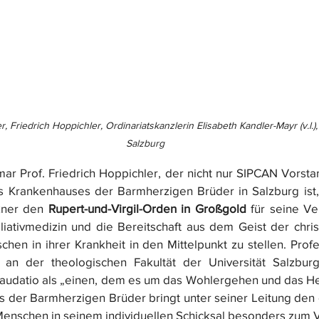
, Friedrich Hoppichler, Ordinariatskanzlerin Elisabeth Kandler-Mayr (v.l.)
Salzburg
imar Prof. Friedrich Hoppichler, der nicht nur SIPCAN Vorsta
es Krankenhauses der Barmherzigen Brüder in Salzburg ist
kner den 
Rupert-und-Virgil-Orden in Großgold
 für seine V
liativmedizin und die Bereitschaft aus dem Geist der chris
n in ihrer Krankheit in den Mittelpunkt zu stellen. Prof
an der theologischen Fakultät der Universität Salzburg,
Laudatio als „einen, dem es um das Wohlergehen und das H
 der Barmherzigen Brüder bringt unter seiner Leitung den ch
nschen in seinem individuellen Schicksal besonders zum V