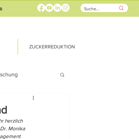
R
ZUCKERREDUKTION
rschung
rricht
nd
 herzlich 
ks
 Dr. Monika 
ngagement 