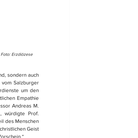
, Foto: Erzdiözese 
nd, sondern auch 
, vom Salzburger 
erdienste um den 
tlichen Empathie 
essor Andreas M. 
 würdigte Prof. 
eil des Menschen 
ristlichen Geist 
orschein.“