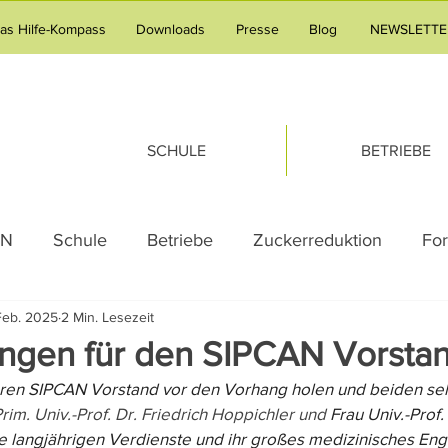
tas Hilfe-Kompass
Downloads
Presse
Blog
NEWSLETTE
SCHULE
BETRIEBE
AN
Schule
Betriebe
Zuckerreduktion
Fo
Feb. 2025
2 Min. Lesezeit
g
Adipositas
Pressemeldung
Praxistipp Unte
ngen für den SIPCAN Vorsta
ren SIPCAN Vorstand vor den Vorhang holen und beiden sehr
g
Gesundheitsvorsorge
Familie
Tipps & Tric
Prim. Univ.-Prof. Dr. Friedrich Hoppichler und 
Frau Univ.-Prof.
ihre langjährigen Verdienste und ihr großes medizinisches E