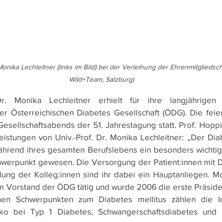
Monika Lechleitner (links im Bild) bei der Verleihung der Ehrenmitgliedsc
Wild+Team, Salzburg)
r. Monika Lechleitner erhielt für ihre langjährigen 
er Österreichischen Diabetes Gesellschaft (ÖDG). Die feier
sellschaftsabends der 51. Jahrestagung statt. Prof. Hoppic
eistungen von Univ.-Prof. Dr. Monika Lechleitner: „Der Diabe
hrend ihres gesamten Berufslebens ein besonders wichtige
hwerpunkt gewesen. Die Versorgung der Patient:innen mit Di
ung der Kolleg:innen sind ihr dabei ein Hauptanliegen. Mo
im Vorstand der ÖDG tätig und wurde 2006 die erste Präside
ichen Schwerpunkten zum Diabetes mellitus zählen die I
siko bei Typ 1 Diabetes, Schwangerschaftsdiabetes und 