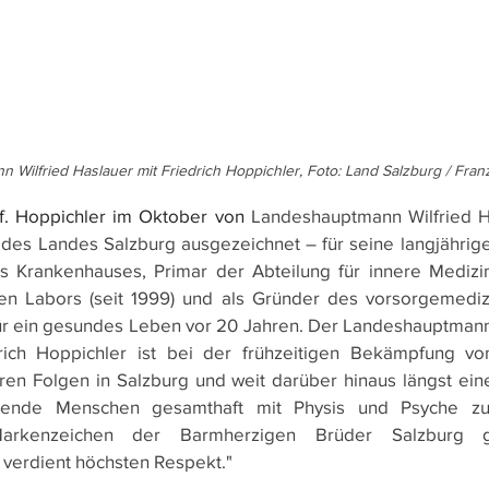
 Wilfried Haslauer mit Friedrich Hoppichler, Foto: Land Salzburg / Fra
. Hoppichler im Oktober von 
Landeshauptmann Wilfried H
es Landes Salzburg ausgezeichnet – für seine langjährige
es Krankenhauses, Primar der Abteilung für innere Medizi
n Labors (seit 1999) und als Gründer des vorsorgemedizin
 für ein gesundes Leben vor 20 Jahren. Der Landeshauptmann
rich Hoppichler ist bei der frühzeitigen Bekämpfung von
n Folgen in Salzburg und weit darüber hinaus längst eine I
ende Menschen gesamthaft mit Physis und Psyche zu b
Markenzeichen der Barmherzigen Brüder Salzburg g
 verdient höchsten Respekt."