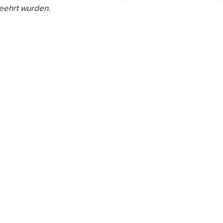
geehrt wurden.
e
Heute Schon?
Wussten Sie schon?
Nachha