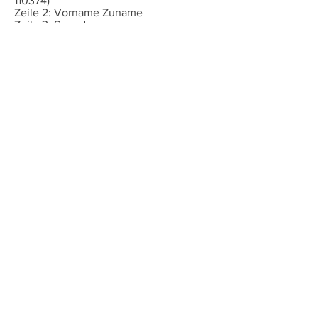
110374)
Zeile 2: Vorname Zuname
​Zeile 3: Spende
Ja, ich will auf dem Laufenden
bleiben!
Ich melde mich für folgende(n)
Newsletter an:
SIPCAN GesundheitsIMPULS
SIPCAN SCHULnews
Ich habe die
Datenschutzerklärung zur
Kenntnis genommen.
Datenschutz