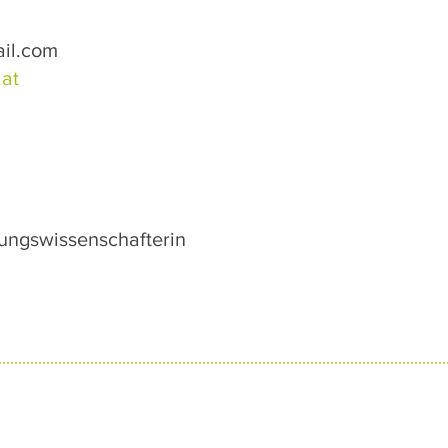
il.com
at
rungswissenschafterin