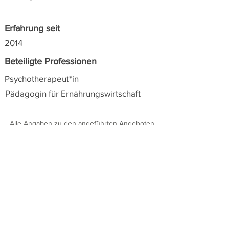
Erfahrung seit
2014
Beteiligte Professionen
Psychotherapeut*in
Pädagogin für Ernährungswirtschaft
Alle Angaben zu den angeführten Angeboten
wurden von den Anbieter*innen selbst zur
Verfügung gestellt. Suchanfragen werden zur
leichten Orientierung nach Postleitzahlen
sortiert angezeigt.
SIPCAN über nimmt keine
Verantwortung für die Richtigkeit oder mögliche
zwischenzeitlichen Änderungen.
Ja, ich will auf dem Laufenden
bleiben!