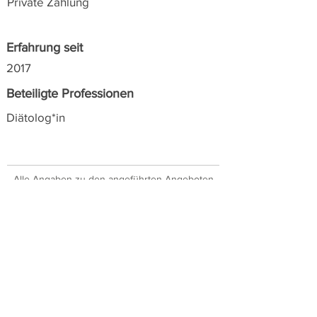
Private Zahlung
Erfahrung seit
2017
Beteiligte Professionen
Diätolog*in
Alle Angaben zu den angeführten Angeboten
wurden von den Anbieter*innen selbst zur
Verfügung gestellt. Suchanfragen werden zur
leichten Orientierung nach Postleitzahlen
sortiert angezeigt.
SIPCAN über nimmt keine
Verantwortung für die Richtigkeit oder mögliche
zwischenzeitlichen Änderungen.
Ja, ich will auf dem Laufenden
bleiben!