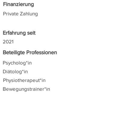
Finanzierung
Private Zahlung
Erfahrung seit
2021
Beteiligte Professionen
Psycholog*in
Diätolog*in
Physiotherapeut*in
Bewegungstrainer*in
Alle Angaben zu den angeführten Angeboten
wurden von den Anbieter*innen selbst zur
Verfügung gestellt. Suchanfragen werden zur
leichten Orientierung nach Postleitzahlen
sortiert angezeigt.
SIPCAN über nimmt keine