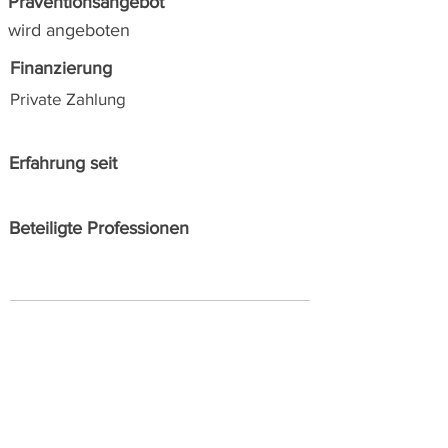
Präventionsangebot
wird angeboten
Finanzierung
Private Zahlung
Erfahrung seit
Beteiligte Professionen
Alle Angaben zu den angeführten Angeboten
wurden von den Anbieter*innen selbst zur
Verfügung gestellt. Suchanfragen werden zur
leichten Orientierung nach Postleitzahlen
sortiert angezeigt.
SIPCAN über nimmt keine
Verantwortung für die Richtigkeit oder mögliche
zwischenzeitlichen Änderungen.