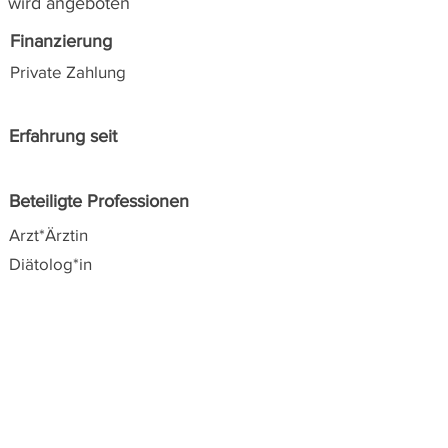
wird angeboten
Finanzierung
Private Zahlung
Erfahrung seit
Beteiligte Professionen
Arzt*Ärztin
Diätolog*in
Alle Angaben zu den angeführten Angeboten
wurden von den Anbieter*innen selbst zur
Verfügung gestellt. Suchanfragen werden zur
leichten Orientierung nach Postleitzahlen
sortiert angezeigt.
SIPCAN über nimmt keine
Verantwortung für die Richtigkeit oder mögliche
zwischenzeitlichen Änderungen.