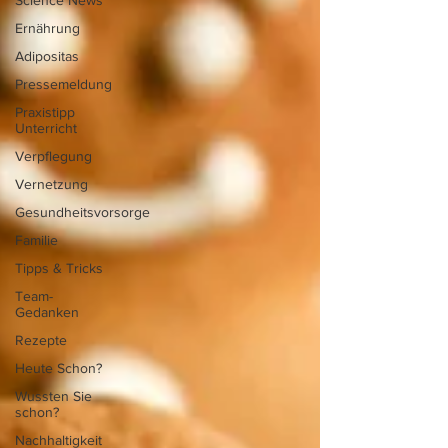
Science News
Ernährung
Adipositas
Pressemeldung
Praxistipp
Unterricht
Verpflegung
Vernetzung
Gesundheitsvorsorge
Familie
Tipps & Tricks
Team-
Gedanken
Rezepte
Heute Schon?
Wussten Sie
schon?
Nachhaltigkeit