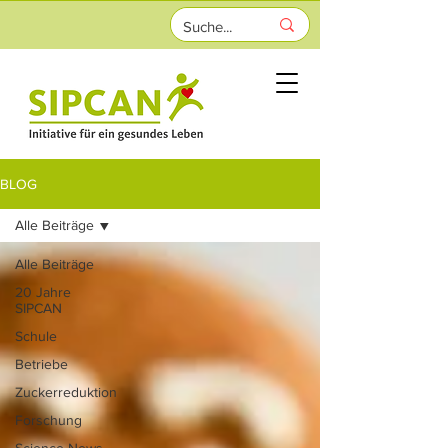
BLOG
Alle Beiträge
Alle Beiträge
20 Jahre
SIPCAN
Schule
Betriebe
Zuckerreduktion
Forschung