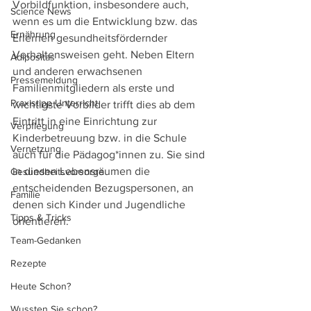
Vorbildfunktion, insbesondere auch, 
Science News
wenn es um die Entwicklung bzw. das 
Ernährung
Erlernen gesundheitsfördernder 
Verhaltensweisen geht. Neben Eltern 
Adipositas
und anderen erwachsenen 
Pressemeldung
Familienmitgliedern als erste und 
Praxistipp Unterricht
wichtigste Vorbilder trifft dies ab dem 
Eintritt in eine Einrichtung zur 
Verpflegung
Kinderbetreuung bzw. in die Schule 
Vernetzung
auch für die Pädagog*innen zu. Sie sind 
in diesen Lebensräumen die 
Gesundheitsvorsorge
entscheidenden Bezugspersonen, an 
Familie
denen sich Kinder und Jugendliche 
Tipps & Tricks
orientieren.
Team-Gedanken
Rezepte
Heute Schon?
Wussten Sie schon?