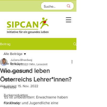
Beitrag
Alle Beiträge
Juliana Bhardwaj
Alle Beiträge
10. Nov. 2022
1 Min. Lesezeit
Wie gesund leben
20 Jahre SIPCAN
Österreichs Lehrer*innen?
Schule
Aktualisiert:
15. Nov. 2022
Betriebe
Zuckerreduktion
Es ist unbestritten: Erwachsene haben 
für Kinder und Jugendliche eine 
Forschung