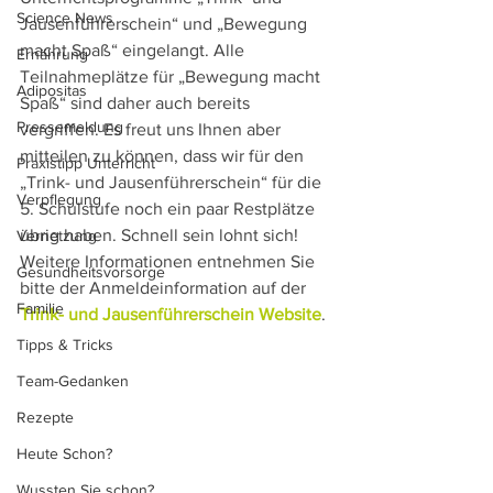
Science News
Jausenführerschein“ und „Bewegung 
macht Spaß“ eingelangt. Alle 
Ernährung
Teilnahmeplätze für „Bewegung macht 
Adipositas
Spaß“ sind daher auch bereits 
Pressemeldung
vergriffen. Es freut uns Ihnen aber 
mitteilen zu können, dass wir für den 
Praxistipp Unterricht
„Trink- und Jausenführerschein“ für die 
Verpflegung
5. Schulstufe noch ein paar Restplätze 
übrig haben. Schnell sein lohnt sich! 
Vernetzung
Weitere Informationen entnehmen Sie 
Gesundheitsvorsorge
bitte der Anmeldeinformation auf der 
Familie
Trink- und Jausenführerschein Website
.
Tipps & Tricks
Team-Gedanken
Rezepte
Heute Schon?
Wussten Sie schon?