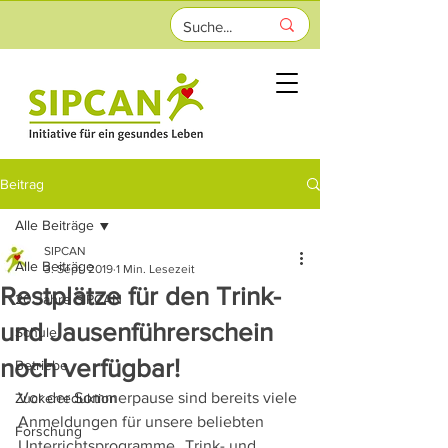
Beitrag
Alle Beiträge
SIPCAN
Alle Beiträge
3. Sept. 2019
1 Min. Lesezeit
Restplätze für den Trink-
20 Jahre SIPCAN
und Jausenführerschein
Schule
noch verfügbar!
Betriebe
Vor der Sommerpause sind bereits viele 
Zuckerreduktion
Anmeldungen für unsere beliebten 
Forschung
Unterrichtsprogramme „Trink- und 