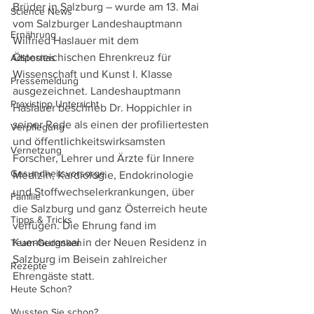
Brüder in Salzburg – wurde am 13. Mai 
Science News
vom Salzburger Landeshauptmann 
Ernährung
Wilfried Haslauer mit dem 
Österreichischen Ehrenkreuz für 
Adipositas
Wissenschaft und Kunst I. Klasse 
Pressemeldung
ausgezeichnet. Landeshauptmann 
Praxistipp Unterricht
Haslauer beschrieb Dr. Hoppichler in 
seiner Rede als einen der profiliertesten 
Verpflegung
und öffentlichkeitswirksamsten 
Vernetzung
Forscher, Lehrer und Ärzte für Innere 
Gesundheitsvorsorge
Medizin, Kardiologie, Endokrinologie 
und Stoffwechselerkrankungen, über 
Familie
die Salzburg und ganz Österreich heute 
Tipps & Tricks
verfügen. Die Ehrung fand im 
Kuenburgsaal in der Neuen Residenz in 
Team-Gedanken
Salzburg im Beisein zahlreicher 
Rezepte
Ehrengäste statt. 
Heute Schon?
Wussten Sie schon?