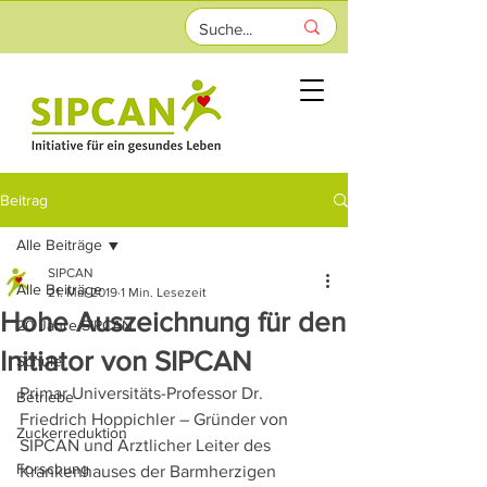
Beitrag
Alle Beiträge
SIPCAN
Alle Beiträge
21. Mai 2019
1 Min. Lesezeit
Hohe Auszeichnung für den
20 Jahre SIPCAN
Initiator von SIPCAN
Schule
Primar Universitäts-Professor Dr. 
Betriebe
Friedrich Hoppichler – Gründer von 
Zuckerreduktion
SIPCAN und Ärztlicher Leiter des 
Forschung
Krankenhauses der Barmherzigen 