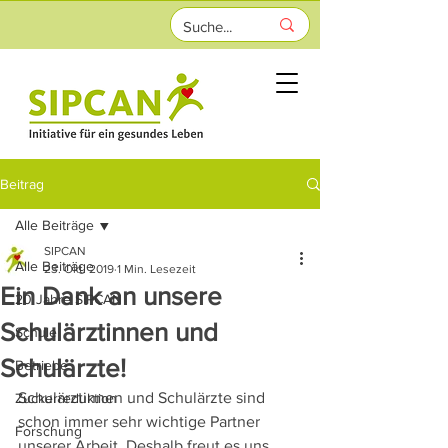
Beitrag
Alle Beiträge
SIPCAN
Alle Beiträge
23. Okt. 2019
1 Min. Lesezeit
Ein Dank an unsere
20 Jahre SIPCAN
Schulärztinnen und
Schule
Schulärzte!
Betriebe
Schulärztinnen und Schulärzte sind 
Zuckerreduktion
schon immer sehr wichtige Partner 
Forschung
unserer Arbeit. Deshalb freut es uns 