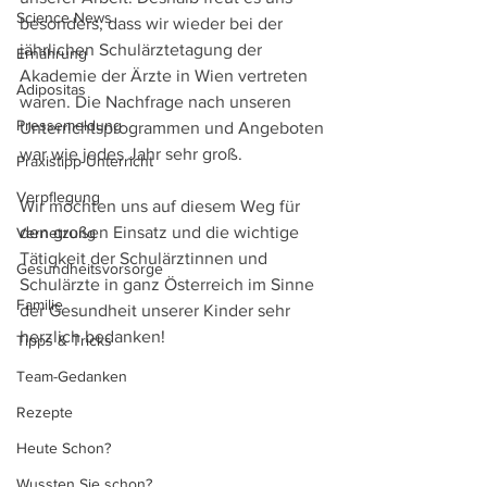
Science News
besonders, dass wir wieder bei der 
jährlichen Schulärztetagung der 
Ernährung
Akademie der Ärzte in Wien vertreten 
Adipositas
waren. Die Nachfrage nach unseren 
Pressemeldung
Unterrichtsprogrammen und Angeboten 
war wie jedes Jahr sehr groß.
Praxistipp Unterricht
Verpflegung
Wir möchten uns auf diesem Weg für 
den großen Einsatz und die wichtige 
Vernetzung
Tätigkeit der Schulärztinnen und 
Gesundheitsvorsorge
Schulärzte in ganz Österreich im Sinne 
Familie
der Gesundheit unserer Kinder sehr 
herzlich bedanken!
Tipps & Tricks
Team-Gedanken
Rezepte
Heute Schon?
Wussten Sie schon?