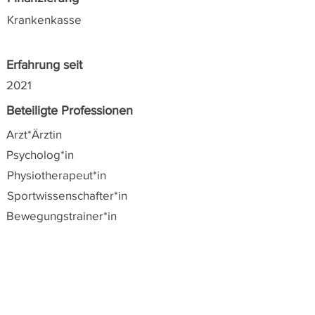
Krankenkasse
Erfahrung seit
2021
Beteiligte Professionen
Arzt*Ärztin
Psycholog*in
Physiotherapeut*in
Sportwissenschafter*in
Bewegungstrainer*in
Alle Angaben zu den angeführten Angeboten
wurden von den Anbieter*innen selbst zur
Verfügung gestellt. Suchanfragen werden zur
leichten Orientierung nach Postleitzahlen